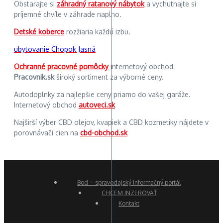
Obstarajte si
záhradný ratanový nábytok
a vychutnajte si
príjemné chvíle v záhrade naplno.
Detské koberce
rozžiaria každú izbu.
ubytovanie Chopok Jasná
Ochranné pracovné pomôcky
internetový obchod
Pracovnik.sk
široký sortiment za výborné ceny.
Autodoplnky za najlepšie ceny priamo do vašej garáže.
Internetový obchod
autoveci.sk
Najširší výber CBD olejov, kvapiek a CBD kozmetiky nájdete v
porovnávači cien na
cbd-obchod.sk
Bod – spravodajský informačný portál
CHCEM INZEROVAŤ
Kontakt