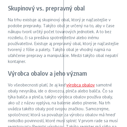
Skupinový vs. prepravný obal
Na trhu existuje aj skupinový obal, ktorý je najčastejšie v
podobe prepravky. Takýto obal je určený na to, aby v čase
nákupu tvoril určitý počet tovarových jednotiek. A to bez
rozdielu, či sa predáva spotrebiteľovi alebo inému
používateľovi. Existuje aj prepravný obal, ktorý je najčastejšie
tvorený z fólie a palety. Takýto obal je vhodný najmä na
uľahčenie prepravy a manipulácie. Medzi takýto obal nepatrí
kontajner.
Výrobca obalov a jeho význam
Vo všeobecnosti platí, že aj keď
výrobca obalov
samotné
obaly nevyrába, ide o dovozcu, plniča alebo baliča. Čo sa
týka baliča a plniča, takýto výrobca obalov používa obaly,
ako už z názvu vyplýva, na balenie alebo plnenie. Na trh
uvádza takéto obaly pod svojou značkou. Samozrejme,
spoločnosť, ktorá sa považuje za výrobcu obalov má hneď
niekoľko povinností, ktoré musí splniť. V prvom rade sa musí
registrovať v Registri výrobcov. Takýto register má sídlo na