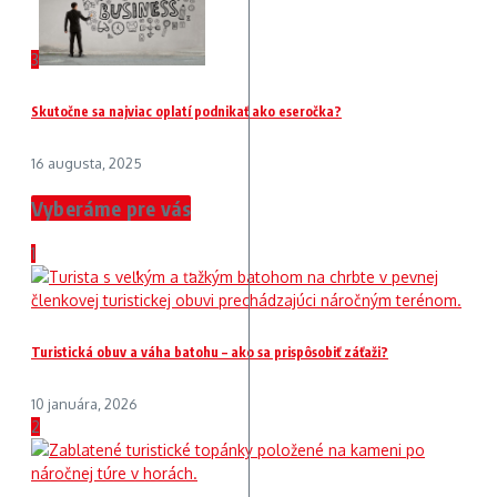
3
Skutočne sa najviac oplatí podnikať ako eseročka?
16 augusta, 2025
Vyberáme pre vás
1
Turistická obuv a váha batohu – ako sa prispôsobiť záťaži?
10 januára, 2026
2