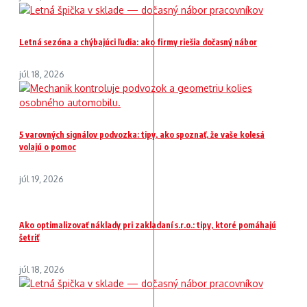
Letná sezóna a chýbajúci ľudia: ako firmy riešia dočasný nábor
júl 18, 2026
5 varovných signálov podvozka: tipy, ako spoznať, že vaše kolesá
volajú o pomoc
júl 19, 2026
Ako optimalizovať náklady pri zakladaní s.r.o.: tipy, ktoré pomáhajú
šetriť
júl 18, 2026