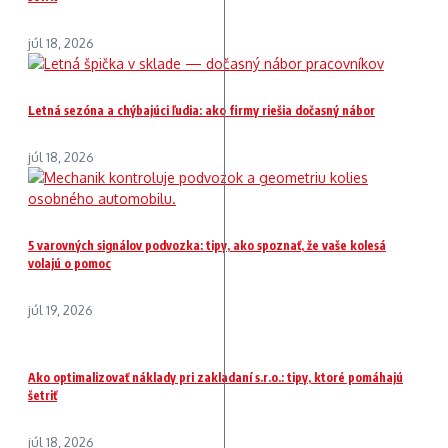
júl 18, 2026
Letná sezóna a chýbajúci ľudia: ako firmy riešia dočasný nábor
júl 18, 2026
5 varovných signálov podvozka: tipy, ako spoznať, že vaše kolesá
volajú o pomoc
júl 19, 2026
Ako optimalizovať náklady pri zakladaní s.r.o.: tipy, ktoré pomáhajú
šetriť
júl 18, 2026