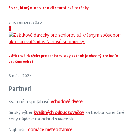
5 vecí, ktorými najviac ničíte turistické topánky
7 novembra, 2025
3
Zážitkové darčeky pre seniorov: Aký zážitok je vhodný pre ľudí v
zrelšom veku?
8 mája, 2025
Partneri
Kvalitné a spoľahlivé
vchodové dvere
Široký výber
kvalitných odpudzovačov
za bezkonkurenčné
ceny nájdete na
odpudzovace.sk
Najlepšie
domáce meteostanice