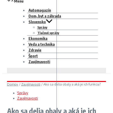
Menu
Automagazín
Dom, byt a záhrada
Slovensko
Správy
Tlačové správy
Ekonomika
Veda a technika
Zdravie
Šport
Zaujímavosti
Domov
/
Zaujímavosti
/
Ako sa delia obaly a aká je ich funkcia?
Správy
Zaujímavosti
Ako sa delia obaly a aká je ich