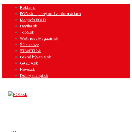
Preskočiť
Reklama
na
BOD.sk – Jasný bod v informáciách
obsah
Magazín BOLD
Família.sk
Top5.sk
Wellness Magazin.sk
Šálka kávy
STAVITEĽ.sk
Pekné bývanie.sk
GAZDA.sk
News.sk
Dobrý recept.sk