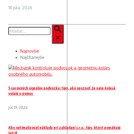
18 júla, 2026
Hľadať:
Najnovšie
Najčítanejšie
5 varovných signálov podvozka: tipy, ako spoznať, že vaše kolesá
volajú o pomoc
júl 19, 2026
Ako optimalizovať náklady pri zakladaní s.r.o.: tipy, ktoré pomáhajú
šetriť