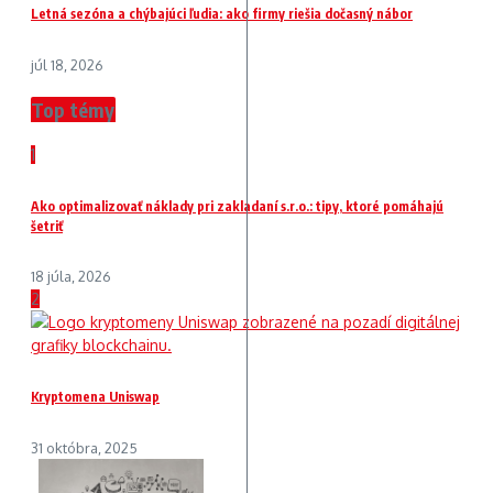
Letná sezóna a chýbajúci ľudia: ako firmy riešia dočasný nábor
júl 18, 2026
Top témy
1
Ako optimalizovať náklady pri zakladaní s.r.o.: tipy, ktoré pomáhajú
šetriť
18 júla, 2026
2
Kryptomena Uniswap
31 októbra, 2025