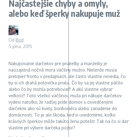
Najčastejšie chyby a omyly,
alebo keď šperky nakupuje muž
Od
Bod
5 júna, 2015
Nakupovanie darčekov pre priateľky a manželky je
naozajstná nočná mora väčšiny mužov. Nielenže musia
pretrpieť frontu v predajniach, ale často vlastne nevedia, čo
by si ich drahá polovička priala. Čo by sa jej vlastne páčilo
alebo čo by mohla potrebovať? A akú vlastne vybrať
veľkosť? Toto všetko väčšinou muža pri nákupe darčekov
vydesí natoľko, že radšej príde domov s osvedčenými
darčekmi ako sú kvety, bonboniéra alebo zariadenie do
domácnosti. To je ale škoda, keď si uvedomíme, koľko
krásnych šperkov môže takúto ženu potešiť. Tak na čo si dať
vlastne pri výbere darčeka pozor?