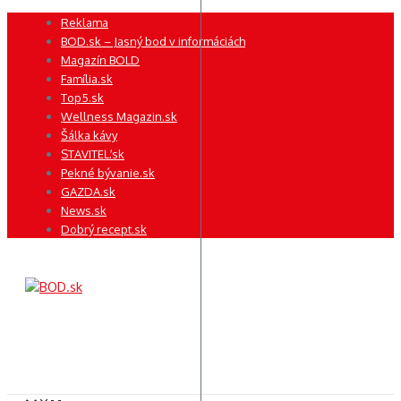
Preskočiť
Reklama
na
BOD.sk – Jasný bod v informáciách
obsah
Magazín BOLD
Família.sk
Top5.sk
Wellness Magazin.sk
Šálka kávy
STAVITEĽ.sk
Pekné bývanie.sk
GAZDA.sk
News.sk
Dobrý recept.sk