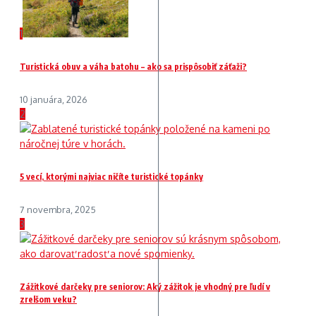
1
Turistická obuv a váha batohu – ako sa prispôsobiť záťaži?
10 januára, 2026
2
5 vecí, ktorými najviac ničíte turistické topánky
7 novembra, 2025
3
Zážitkové darčeky pre seniorov: Aký zážitok je vhodný pre ľudí v
zrelšom veku?