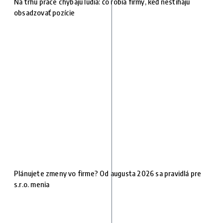
Na trhu práce chýbajú ľudia: čo robia firmy, keď nestíhajú
obsadzovať pozície
Plánujete zmeny vo firme? Od augusta 2026 sa pravidlá pre
s.r.o. menia