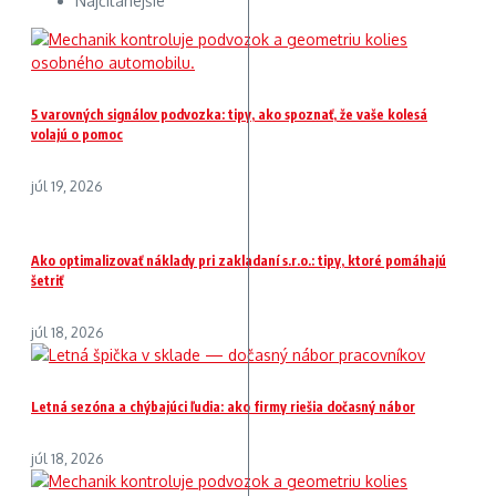
Najčítanejšie
5 varovných signálov podvozka: tipy, ako spoznať, že vaše kolesá
volajú o pomoc
júl 19, 2026
Ako optimalizovať náklady pri zakladaní s.r.o.: tipy, ktoré pomáhajú
šetriť
júl 18, 2026
Letná sezóna a chýbajúci ľudia: ako firmy riešia dočasný nábor
júl 18, 2026