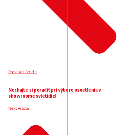
Previous Article
Nechajte si poradiť pri výbere osvetlenia v
showroome svietidiel
Next Article