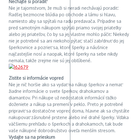
Nechajte si poradiť
Nie je tajomstvom, že muži si neradi nechávajú poradiť.
Radšej bezmocne blúdia po obchode a lámu si hlavu,
namiesto aby sa spýtali na radu predavača. Prípadne sa
pred samotným nákupom spýtali priamo svojej priateľky
alebo jej priateľov, čo by sa jej vlastne mohlo páčiť. Niekedy
nie je potrebné sa ani niekoho pýtať, stačí zabŕdnuť do jej
šperkovnice a pozrieť sa, ktoré šperky a náušnice
najčastejšie nosí a naopak, ktoré šperky na sebe nikdy
nemala, takže zrejme nie sú jej obľúbené.
Zistite si informácie vopred
Nie je nič horšie ako sa vydať na nákup šperkov a nemať
žiadne informácie o svete šperkov, drahokamov a
diamantov. Pri nákupe už nedostatok informácií ťažko
doženiete a nákup sa premení v peklo. Preto je potrebné
pripraviť sa dostatočne vopred doma, hlavne ak sa chystáte
nakupovať zásnubné prstene alebo iné drahé šperky. Vďaka
väčšiemu prehľadu o šperkoch a drahokamoch, tak bude
vaše nákupné dobrodružstvo oveľa menším stresom.
Vydajte sa na prieskum