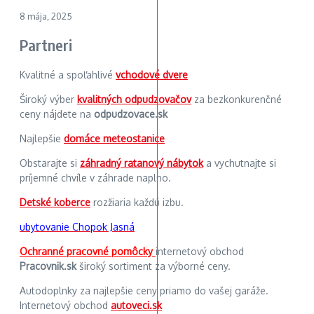
8 mája, 2025
Partneri
Kvalitné a spoľahlivé
vchodové dvere
Široký výber
kvalitných odpudzovačov
za bezkonkurenčné
ceny nájdete na
odpudzovace.sk
Najlepšie
domáce meteostanice
Obstarajte si
záhradný ratanový nábytok
a vychutnajte si
príjemné chvíle v záhrade naplno.
Detské koberce
rozžiaria každú izbu.
ubytovanie Chopok Jasná
Ochranné pracovné pomôcky
internetový obchod
Pracovnik.sk
široký sortiment za výborné ceny.
Autodoplnky za najlepšie ceny priamo do vašej garáže.
Internetový obchod
autoveci.sk