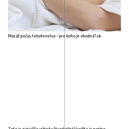
Masáž počas tehotenstva – pre koho je vhodná?.sk
Toto je najväčšia výhoda štvorkolky! Využite ju naplno