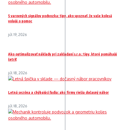
5 varovných signálov podvozka: tipy, ako spoznať, že vaše kolesá
volajú o pomoc
júl 19, 2026
Ako optimalizovať náklady pri zakladaní s.r.o.: tipy, ktoré pomáhajú
šetriť
júl 18, 2026
Letná sezóna a chýbajúci ľudia: ako firmy riešia dočasný nábor
júl 18, 2026