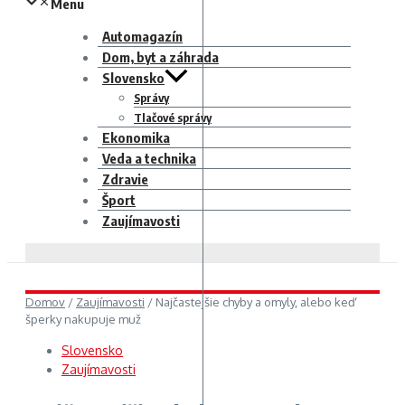
Menu
Automagazín
Dom, byt a záhrada
Slovensko
Správy
Tlačové správy
Ekonomika
Veda a technika
Zdravie
Šport
Zaujímavosti
Domov
/
Zaujímavosti
/
Najčastejšie chyby a omyly, alebo keď
šperky nakupuje muž
Slovensko
Zaujímavosti