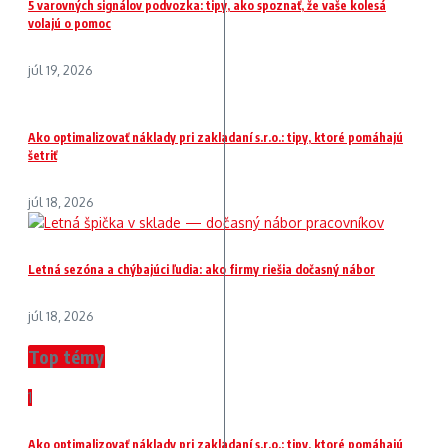
5 varovných signálov podvozka: tipy, ako spoznať, že vaše kolesá
volajú o pomoc
júl 19, 2026
Ako optimalizovať náklady pri zakladaní s.r.o.: tipy, ktoré pomáhajú
šetriť
júl 18, 2026
Letná sezóna a chýbajúci ľudia: ako firmy riešia dočasný nábor
júl 18, 2026
Top témy
1
Ako optimalizovať náklady pri zakladaní s.r.o.: tipy, ktoré pomáhajú