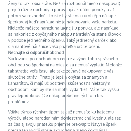
Ženy to tak robia stále. Než sa rozhodnúť niečo nakupovať,
prejdú rôzne obchody a porovnajú aktuálne ponuky a až
potom sa rozhodnú. To isté by ste mali urobiť pri nákupe
šperkov, aj keď napríklad nie je nakupovanie vaše parketa.
Nielenže môžete naraziť na lacnejšiu ponuku, ale napríklad
sa nakoniec z obyčajného nákupu náhrdelníka stane úlovok
v podobe jedinečného šperku. Taký jedinečný darček, ako
diamantové náušnice vaša priateľka určite ocení.
Nechajte si odporučiť obchod
Surfovanie po obchodnom centre a výber toho správneho
obchodu so šperkami na mieste sa nemusí vyplatiť. Nielenže
tak stratíte veľa času, ale také zdĺhavé nakupovanie vás
skutočne otrávi. Preto je lepšie opýtať sa známych a
kamarátov, či majú už pozitívnu skúsenosť s niektorým
obchodom, kam by ste sa mohli vydať tiež. Máte tak vyššiu
pravdepodobnosť, že nákup prebehne rýchlo a bez
problémov.
Vďaka týmto rýchlym tipom tak už nemusíte ku každému
výročiu alebo narodeninám doniesť tradičnú kvetinu, ale raz
za čas aj svoju priateľku príjemne prekvapiť. Navyše šperk
predsa len vydrží dlhšie ako kvetina alebo čokoláda!