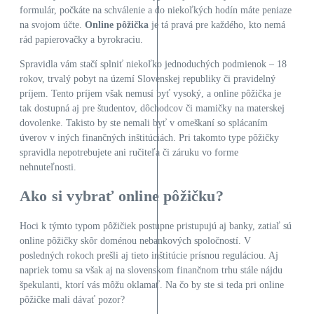
formulár, počkáte na schválenie a do niekoľkých hodín máte peniaze
na svojom účte.
Online pôžička
je tá pravá pre každého, kto nemá
rád papierovačky a byrokraciu.
Spravidla vám stačí splniť niekoľko jednoduchých podmienok – 18
rokov, trvalý pobyt na území Slovenskej republiky či pravidelný
príjem. Tento príjem však nemusí byť vysoký, a online pôžička je
tak dostupná aj pre študentov, dôchodcov či mamičky na materskej
dovolenke. Takisto by ste nemali byť v omeškaní so splácaním
úverov v iných finančných inštitúciách. Pri takomto type pôžičky
spravidla nepotrebujete ani ručiteľa či záruku vo forme
nehnuteľnosti.
Ako si vybrať online pôžičku?
Hoci k týmto typom pôžičiek postupne pristupujú aj banky, zatiaľ sú
online pôžičky skôr doménou nebankových spoločností. V
posledných rokoch prešli aj tieto inštitúcie prísnou reguláciou. Aj
napriek tomu sa však aj na slovenskom finančnom trhu stále nájdu
špekulanti, ktorí vás môžu oklamať. Na čo by ste si teda pri online
pôžičke mali dávať pozor?