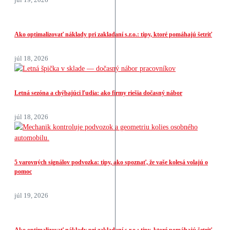
Ako optimalizovať náklady pri zakladaní s.r.o.: tipy, ktoré pomáhajú šetriť
júl 18, 2026
Letná sezóna a chýbajúci ľudia: ako firmy riešia dočasný nábor
júl 18, 2026
5 varovných signálov podvozka: tipy, ako spoznať, že vaše kolesá volajú o
pomoc
júl 19, 2026
Ako optimalizovať náklady pri zakladaní s.r.o.: tipy, ktoré pomáhajú šetriť