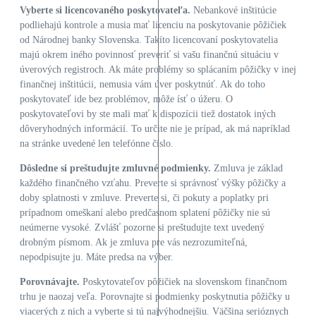
Vyberte si licencovaného poskytovateľa.
Nebankové inštitúcie
podliehajú kontrole a musia mať licenciu na poskytovanie pôžičiek
od Národnej banky Slovenska. Takíto licencovaní poskytovatelia
majú okrem iného povinnosť preveriť si vašu finančnú situáciu v
úverových registroch. Ak máte problémy so splácaním pôžičky v inej
finančnej inštitúcii, nemusia vám úver poskytnúť. Ak do toho
poskytovateľ ide bez problémov, môže ísť o úžeru. O
poskytovateľovi by ste mali mať k dispozícii tiež dostatok iných
dôveryhodných informácií. To určite nie je prípad, ak má napríklad
na stránke uvedené len telefónne číslo.
Dôsledne si preštudujte zmluvné podmienky.
Zmluva je základ
každého finančného vzťahu. Preverte si správnosť výšky pôžičky a
doby splatnosti v zmluve. Preverte si, či pokuty a poplatky pri
prípadnom omeškaní alebo predčasnom splatení pôžičky nie sú
neúmerne vysoké. Zvlášť pozorne si preštudujte text uvedený
drobným písmom. Ak je zmluva pre vás nezrozumiteľná,
nepodpisujte ju. Máte predsa na výber.
Porovnávajte.
Poskytovateľov pôžičiek na slovenskom finančnom
trhu je naozaj veľa. Porovnajte si podmienky poskytnutia pôžičky u
viacerých z nich a vyberte si tú najvýhodnejšiu. Väčšina serióznych