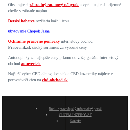
Obstarajte si
záhradný ratanový nábytok
a vychutnajte si príjemné
chvíle v záhrade naplno.
Detské koberce
rozžiaria každú izbu.
ubytovanie Chopok Jasná
Ochranné pracovné pomôcky
internetový obchod
Pracovnik.sk
široký sortiment za výborné ceny.
Autodoplnky za najlepšie ceny priamo do vašej garáže. Internetový
obchod
autoveci.sk
Najširší výber CBD olejov, kvapiek a CBD kozmetiky nájdete v
porovnávači cien na
cbd-obchod.sk
Bod – spravodajský informačný portál
CHCEM INZEROVAŤ
Kontakt