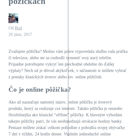
pôžičkách
Od
Bod
20 júna, 2017
Zvažujete pôžičku? Možno vám práve vypovedala službu vaša práčka
či televízor, alebo ste sa rozhodli vymeniť svoj starý telefón.
Prípadne potrebujete vykryť len prechodné obdobie do ďalšej
výplaty? Nech už je dôvod akýkoľvek, v súčasnosti si môžete vybrať
z ponuky klasických úverov alebo tzv. online pôžičiek.
Čo je online pôžička?
Ako už naznačuje samotný názov, online pôžička je úverový
produkt, ktorý sa realizuje cez internet. Takáto pôžička je omnoho
flexibilnejšia ako klasické “offline” pôžičky. K hlavným výhodám
takejto pôžičky patrí, že vás neobmedzujú otváracie hodiny banky.
Peniaze môžete získať celkom pohodlne z pohodlia svojej obývačky
7 dní v týždni, 24 hodín denne. Vyplníte jednoduchý online