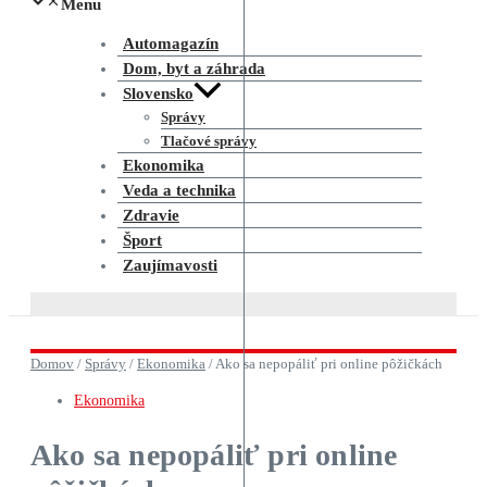
Menu
Automagazín
Dom, byt a záhrada
Slovensko
Správy
Tlačové správy
Ekonomika
Veda a technika
Zdravie
Šport
Zaujímavosti
Domov
/
Správy
/
Ekonomika
/
Ako sa nepopáliť pri online pôžičkách
Ekonomika
Ako sa nepopáliť pri online