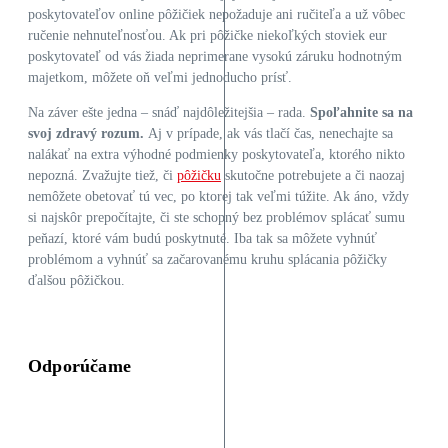
poskytovateľov online pôžičiek nepožaduje ani ručiteľa a už vôbec
ručenie nehnuteľnosťou. Ak pri pôžičke niekoľkých stoviek eur
poskytovateľ od vás žiada neprimerane vysokú záruku hodnotným
majetkom, môžete oň veľmi jednoducho prísť.
Na záver ešte jedna – snáď najdôležitejšia – rada.
Spoľahnite sa na
svoj zdravý rozum.
Aj v prípade, ak vás tlačí čas, nenechajte sa
nalákať na extra výhodné podmienky poskytovateľa, ktorého nikto
nepozná. Zvažujte tiež, či
pôžičku
skutočne potrebujete a či naozaj
nemôžete obetovať tú vec, po ktorej tak veľmi túžite. Ak áno, vždy
si najskôr prepočítajte, či ste schopný bez problémov splácať sumu
peňazí, ktoré vám budú poskytnuté. Iba tak sa môžete vyhnúť
problémom a vyhnúť sa začarovanému kruhu splácania pôžičky
ďalšou pôžičkou.
Odporúčame