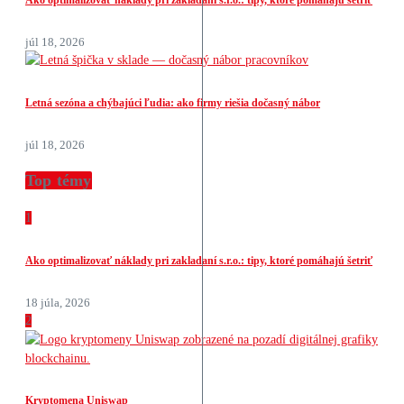
júl 18, 2026
Letná sezóna a chýbajúci ľudia: ako firmy riešia dočasný nábor
júl 18, 2026
Top témy
1
Ako optimalizovať náklady pri zakladaní s.r.o.: tipy, ktoré pomáhajú šetriť
18 júla, 2026
2
Kryptomena Uniswap