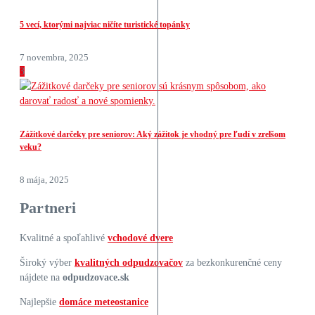
5 vecí, ktorými najviac ničíte turistické topánky
7 novembra, 2025
3
Zážitkové darčeky pre seniorov: Aký zážitok je vhodný pre ľudí v zrelšom
veku?
8 mája, 2025
Partneri
Kvalitné a spoľahlivé
vchodové dvere
Široký výber
kvalitných odpudzovačov
za bezkonkurenčné ceny
nájdete na
odpudzovace.sk
Najlepšie
domáce meteostanice