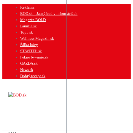
Preskočiť
Reklama
na
BOD.sk – Jasný bod v informáciách
obsah
Magazín BOLD
Família.sk
Top5.sk
Wellness Magazin.sk
Šálka kávy
STAVITEĽ.sk
Pekné bývanie.sk
GAZDA.sk
News.sk
Dobrý recept.sk