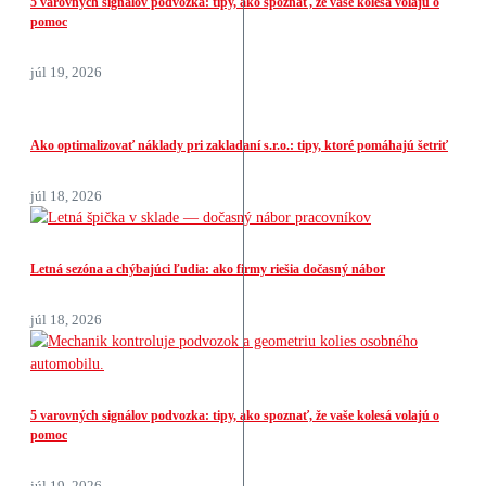
5 varovných signálov podvozka: tipy, ako spoznať, že vaše kolesá volajú o
pomoc
júl 19, 2026
Ako optimalizovať náklady pri zakladaní s.r.o.: tipy, ktoré pomáhajú šetriť
júl 18, 2026
Letná sezóna a chýbajúci ľudia: ako firmy riešia dočasný nábor
júl 18, 2026
5 varovných signálov podvozka: tipy, ako spoznať, že vaše kolesá volajú o
pomoc
júl 19, 2026