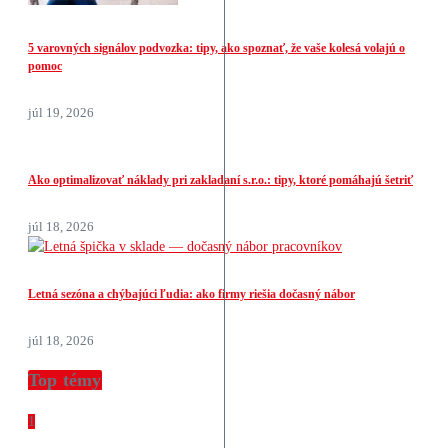
5 varovných signálov podvozka: tipy, ako spoznať, že vaše kolesá volajú o
pomoc
júl 19, 2026
Ako optimalizovať náklady pri zakladaní s.r.o.: tipy, ktoré pomáhajú šetriť
júl 18, 2026
Letná sezóna a chýbajúci ľudia: ako firmy riešia dočasný nábor
júl 18, 2026
Top témy
1