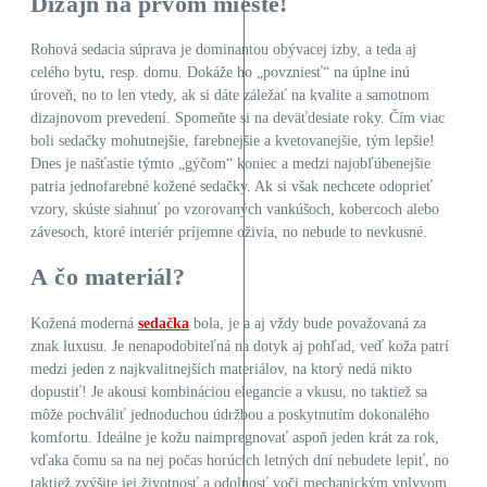
Dizajn na prvom mieste!
Rohová sedacia súprava je dominantou obývacej izby, a teda aj
celého bytu, resp. domu. Dokáže ho „povzniesť“ na úplne inú
úroveň, no to len vtedy, ak si dáte záležať na kvalite a samotnom
dizajnovom prevedení. Spomeňte si na deväťdesiate roky. Čím viac
boli sedačky mohutnejšie, farebnejšie a kvetovanejšie, tým lepšie!
Dnes je našťastie týmto „gýčom“ koniec a medzi najobľúbenejšie
patria jednofarebné kožené sedačky. Ak si však nechcete odoprieť
vzory, skúste siahnuť po vzorovaných vankúšoch, kobercoch alebo
závesoch, ktoré interiér príjemne oživia, no nebude to nevkusné.
A čo materiál?
Kožená moderná
sedačka
bola, je a aj vždy bude považovaná za
znak luxusu. Je nenapodobiteľná na dotyk aj pohľad, veď koža patrí
medzi jeden z najkvalitnejších materiálov, na ktorý nedá nikto
dopustiť! Je akousi kombináciou elegancie a vkusu, no taktiež sa
môže pochváliť jednoduchou údržbou a poskytnutím dokonalého
komfortu. Ideálne je kožu naimpregnovať aspoň jeden krát za rok,
vďaka čomu sa na nej počas horúcich letných dní nebudete lepiť, no
taktiež zvýšite jej životnosť a odolnosť voči mechanickým vplyvom.