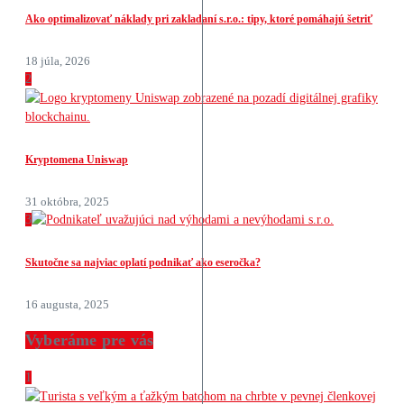
Ako optimalizovať náklady pri zakladaní s.r.o.: tipy, ktoré pomáhajú šetriť
18 júla, 2026
2
Kryptomena Uniswap
31 októbra, 2025
3
Skutočne sa najviac oplatí podnikať ako eseročka?
16 augusta, 2025
Vyberáme pre vás
1