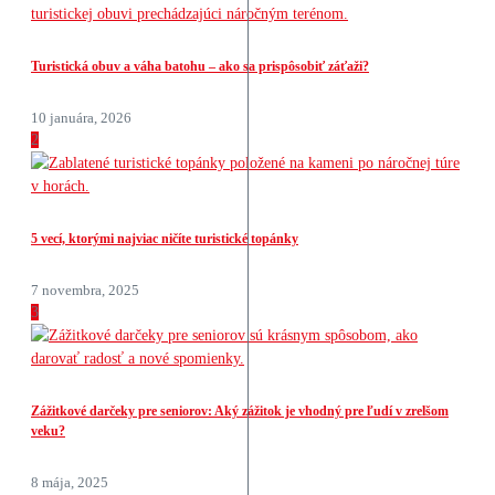
Turistická obuv a váha batohu – ako sa prispôsobiť záťaži?
10 januára, 2026
2
5 vecí, ktorými najviac ničíte turistické topánky
7 novembra, 2025
3
Zážitkové darčeky pre seniorov: Aký zážitok je vhodný pre ľudí v zrelšom
veku?
8 mája, 2025