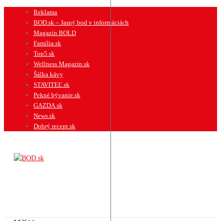
Preskočiť
Reklama
na
BOD.sk – Jasný bod v informáciách
obsah
Magazín BOLD
Família.sk
Top5.sk
Wellness Magazin.sk
Šálka kávy
STAVITEĽ.sk
Pekné bývanie.sk
GAZDA.sk
News.sk
Dobrý recept.sk