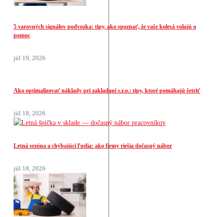
5 varovných signálov podvozka: tipy, ako spoznať, že vaše kolesá volajú o
pomoc
júl 19, 2026
Ako optimalizovať náklady pri zakladaní s.r.o.: tipy, ktoré pomáhajú šetriť
júl 18, 2026
Letná sezóna a chýbajúci ľudia: ako firmy riešia dočasný nábor
júl 18, 2026