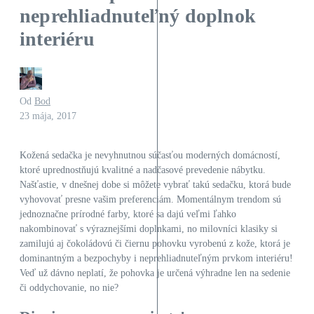
neprehliadnuteľný doplnok
interiéru
Od
Bod
23 mája, 2017
Kožená sedačka je nevyhnutnou súčasťou moderných domácností,
ktoré uprednostňujú kvalitné a nadčasové prevedenie nábytku.
Našťastie, v dnešnej dobe si môžete vybrať takú sedačku, ktorá bude
vyhovovať presne vašim preferenciám. Momentálnym trendom sú
jednoznačne prírodné farby, ktoré sa dajú veľmi ľahko
nakombinovať s výraznejšími doplnkami, no milovníci klasiky si
zamilujú aj čokoládovú či čiernu pohovku vyrobenú z kože, ktorá je
dominantným a bezpochyby i neprehliadnuteľným prvkom interiéru!
Veď už dávno neplatí, že pohovka je určená výhradne len na sedenie
či oddychovanie, no nie?