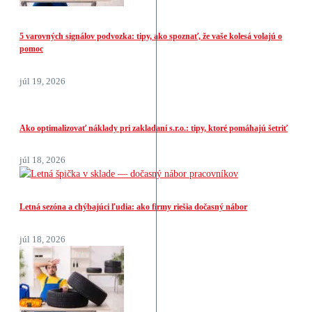
5 varovných signálov podvozka: tipy, ako spoznať, že vaše kolesá volajú o
pomoc
júl 19, 2026
Ako optimalizovať náklady pri zakladaní s.r.o.: tipy, ktoré pomáhajú šetriť
júl 18, 2026
Letná sezóna a chýbajúci ľudia: ako firmy riešia dočasný nábor
júl 18, 2026