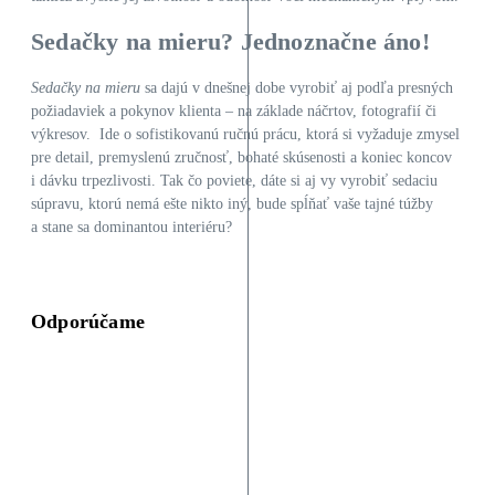
Sedačky na mieru? Jednoznačne áno!
Sedačky na mieru
sa dajú v dnešnej dobe vyrobiť aj podľa presných
požiadaviek a pokynov klienta – na základe náčrtov, fotografií či
výkresov. Ide o sofistikovanú ručnú prácu, ktorá si vyžaduje zmysel
pre detail, premyslenú zručnosť, bohaté skúsenosti a koniec koncov
i dávku trpezlivosti. Tak čo poviete, dáte si aj vy vyrobiť sedaciu
súpravu, ktorú nemá ešte nikto iný, bude spĺňať vaše tajné túžby
a stane sa dominantou interiéru?
Odporúčame