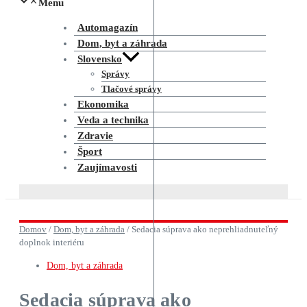
Menu
Automagazín
Dom, byt a záhrada
Slovensko
Správy
Tlačové správy
Ekonomika
Veda a technika
Zdravie
Šport
Zaujímavosti
Domov
/
Dom, byt a záhrada
/
Sedacia súprava ako neprehliadnuteľný
doplnok interiéru
Dom, byt a záhrada
Sedacia súprava ako