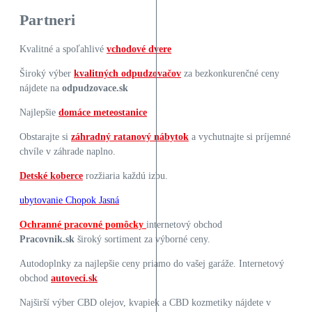
Partneri
Kvalitné a spoľahlivé
vchodové dvere
Široký výber
kvalitných odpudzovačov
za bezkonkurenčné ceny
nájdete na
odpudzovace.sk
Najlepšie
domáce meteostanice
Obstarajte si
záhradný ratanový nábytok
a vychutnajte si príjemné
chvíle v záhrade naplno.
Detské koberce
rozžiaria každú izbu.
ubytovanie Chopok Jasná
Ochranné pracovné pomôcky
internetový obchod
Pracovnik.sk
široký sortiment za výborné ceny.
Autodoplnky za najlepšie ceny priamo do vašej garáže. Internetový
obchod
autoveci.sk
Najširší výber CBD olejov, kvapiek a CBD kozmetiky nájdete v