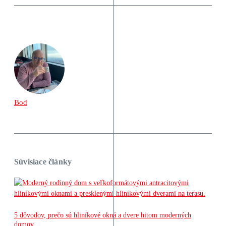
Bod
Súvisiace články
5 dôvodov, prečo sú hliníkové okná a dvere hitom moderných
domov