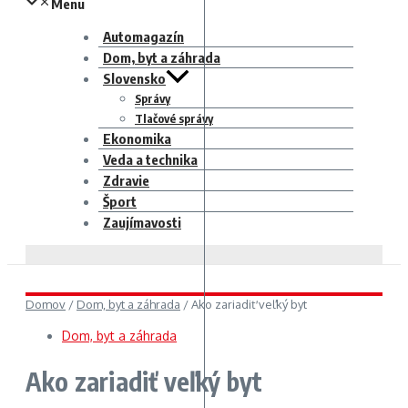
Menu
Automagazín
Dom, byt a záhrada
Slovensko
Správy
Tlačové správy
Ekonomika
Veda a technika
Zdravie
Šport
Zaujímavosti
Domov
/
Dom, byt a záhrada
/
Ako zariadiť veľký byt
Dom, byt a záhrada
Ako zariadiť veľký byt