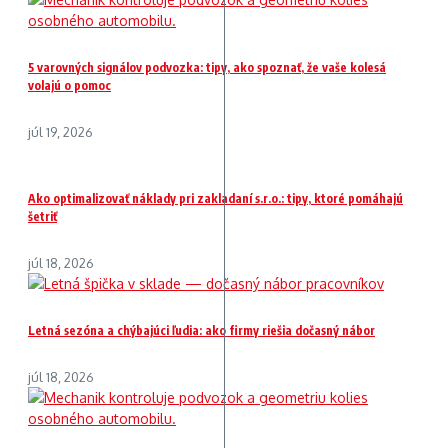
5 varovných signálov podvozka: tipy, ako spoznať, že vaše kolesá
volajú o pomoc
júl 19, 2026
Ako optimalizovať náklady pri zakladaní s.r.o.: tipy, ktoré pomáhajú
šetriť
júl 18, 2026
Letná sezóna a chýbajúci ľudia: ako firmy riešia dočasný nábor
júl 18, 2026