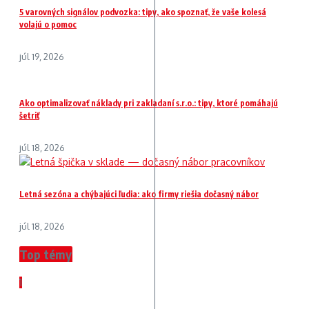
5 varovných signálov podvozka: tipy, ako spoznať, že vaše kolesá
volajú o pomoc
júl 19, 2026
Ako optimalizovať náklady pri zakladaní s.r.o.: tipy, ktoré pomáhajú
šetriť
júl 18, 2026
Letná sezóna a chýbajúci ľudia: ako firmy riešia dočasný nábor
júl 18, 2026
Top témy
1