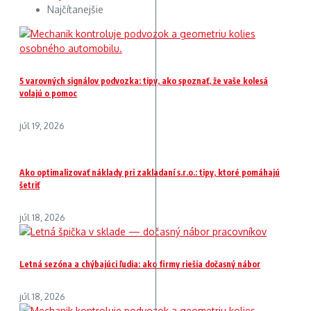
Najčítanejšie
5 varovných signálov podvozka: tipy, ako spoznať, že vaše kolesá
volajú o pomoc
júl 19, 2026
Ako optimalizovať náklady pri zakladaní s.r.o.: tipy, ktoré pomáhajú
šetriť
júl 18, 2026
Letná sezóna a chýbajúci ľudia: ako firmy riešia dočasný nábor
júl 18, 2026