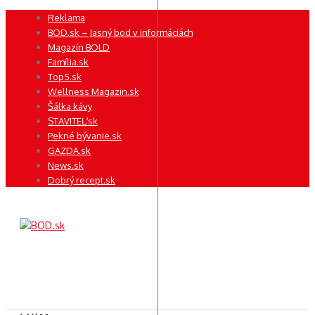
Preskočiť
Reklama
na
BOD.sk – Jasný bod v informáciách
obsah
Magazín BOLD
Família.sk
Top5.sk
Wellness Magazin.sk
Šálka kávy
STAVITEĽ.sk
Pekné bývanie.sk
GAZDA.sk
News.sk
Dobrý recept.sk