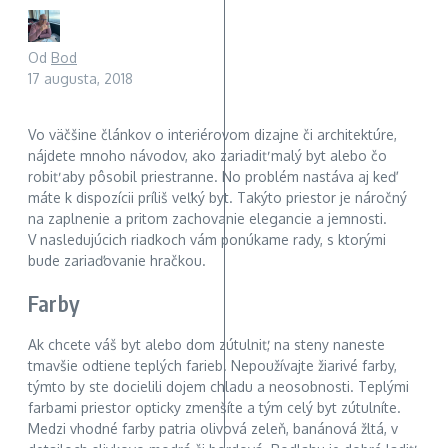
Od
Bod
17 augusta, 2018
Vo väčšine článkov o interiérovom dizajne či architektúre,
nájdete mnoho návodov, ako zariadiť malý byt alebo čo
robiť aby pôsobil priestranne. No problém nastáva aj keď
máte k dispozícii príliš veľký byt. Takýto priestor je náročný
na zaplnenie a pritom zachovanie elegancie a jemnosti.
V nasledujúcich riadkoch vám ponúkame rady, s ktorými
bude zariaďovanie hračkou.
Farby
Ak chcete váš byt alebo dom zútulniť, na steny naneste
tmavšie odtiene teplých farieb. Nepoužívajte žiarivé farby,
týmto by ste docielili dojem chladu a neosobnosti. Teplými
farbami priestor opticky zmenšíte a tým celý byt zútulníte.
Medzi vhodné farby patria olivová zeleň, banánová žltá, v