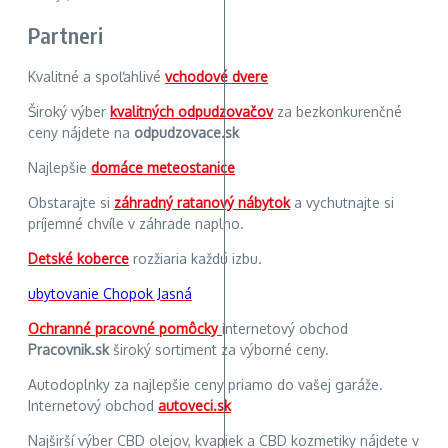
Partneri
Kvalitné a spoľahlivé
vchodové dvere
Široký výber
kvalitných odpudzovačov
za bezkonkurenčné
ceny nájdete na
odpudzovace.sk
Najlepšie
domáce meteostanice
Obstarajte si
záhradný ratanový nábytok
a vychutnajte si
príjemné chvíle v záhrade naplno.
Detské koberce
rozžiaria každú izbu.
ubytovanie Chopok Jasná
Ochranné pracovné pomôcky
internetový obchod
Pracovnik.sk
široký sortiment za výborné ceny.
Autodoplnky za najlepšie ceny priamo do vašej garáže.
Internetový obchod
autoveci.sk
Najširší výber CBD olejov, kvapiek a CBD kozmetiky nájdete v