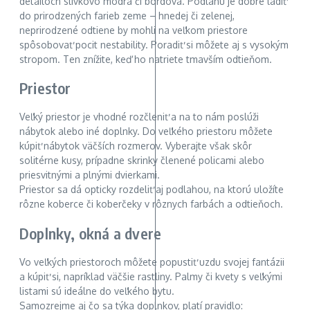
detailoch slivkovo modrá či bordová. Podlahu je dobré ladiť
do prirodzených farieb zeme – hnedej či zelenej,
neprirodzené odtiene by mohli na veľkom priestore
spôsobovať pocit nestability. Poradiť si môžete aj s vysokým
stropom. Ten znížite, keď ho natriete tmavším odtieňom.
Priestor
Veľký priestor je vhodné rozčleniť a na to nám poslúži
nábytok alebo iné doplnky. Do veľkého priestoru môžete
kúpiť nábytok väčších rozmerov. Vyberajte však skôr
solitérne kusy, prípadne skrinky členené policami alebo
priesvitnými a plnými dvierkami.
Priestor sa dá opticky rozdeliť aj podlahou, na ktorú uložíte
rôzne koberce či koberčeky v rôznych farbách a odtieňoch.
Doplnky, okná a dvere
Vo veľkých priestoroch môžete popustiť uzdu svojej fantázii
a kúpiť si, napríklad väčšie rastliny. Palmy či kvety s veľkými
listami sú ideálne do veľkého bytu.
Samozrejme aj čo sa týka doplnkov, platí pravidlo: