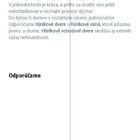
V jednoduchosti je krása, a preto sa snažte veci príliš
nekomplikovať a nechajte priestor dýchať.
Do bytov či domov s rozľahlými izbami, jednoznačne
odporúčame
hliníkové dvere
a
hliníkové okná,
ktoré pôsobia
jemno a útulne.
Hliníkové vchodové dvere
skrášlia aj exteriér
vašej nehnuteľnosti.
Odporúčame