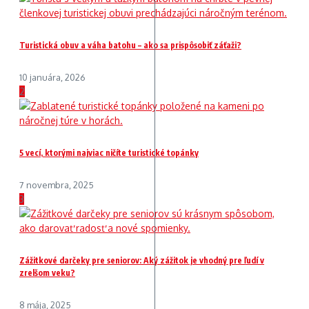
Turistická obuv a váha batohu – ako sa prispôsobiť záťaži?
10 januára, 2026
2
5 vecí, ktorými najviac ničíte turistické topánky
7 novembra, 2025
3
Zážitkové darčeky pre seniorov: Aký zážitok je vhodný pre ľudí v
zrelšom veku?
8 mája, 2025