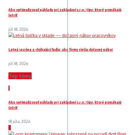
Ako optimalizovať náklady pri zakladaní s.r.o.: tipy, ktoré pomáhajú
šetriť
júl 18, 2026
Letná sezóna a chýbajúci ľudia: ako firmy riešia dočasný nábor
júl 18, 2026
Top témy
1
Ako optimalizovať náklady pri zakladaní s.r.o.: tipy, ktoré pomáhajú
šetriť
18 júla, 2026
2