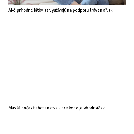
Aké prírodné látky sa využívajú na podporu trávenia?.sk
Masáž počas tehotenstva – pre koho je vhodná?.sk