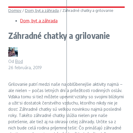
Domov
/
Dom, byt a záhrada
/
Záhradné chatky a grilovanie
Dom, byt a záhrada
Záhradné chatky a grilovanie
Od
Bod
26 februára, 2019
Grilovanie patrí medzi naše najobľúbenejšie aktivity najmä –
ale nielen – počas letných dní a príležitosti rodinných osláv.
Vďaka tomu si tiež môžete upevniť vzťahy so svojimi blízkymi
a užiť si dostatok čerstvého vzduchu, ktorého nikdy nie je
dosť. Záhradné chatky sú veľkou novinkou najmä posledné
roky. Takéto záhradné chatky slúžia nielen pre naše
potešenie, ale tiež aj na okrasu celej záhrady. Určite sa z
nich bude celá rodina príjemne tešiť. Čo prinášajú záhradné