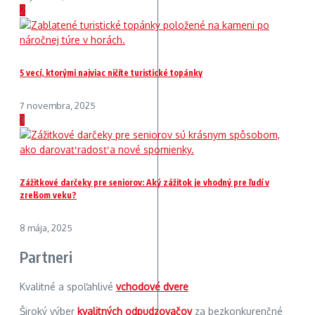
2
5 vecí, ktorými najviac ničíte turistické topánky
7 novembra, 2025
3
Zážitkové darčeky pre seniorov: Aký zážitok je vhodný pre ľudí v
zrelšom veku?
8 mája, 2025
Partneri
Kvalitné a spoľahlivé
vchodové dvere
Široký výber
kvalitných odpudzovačov
za bezkonkurenčné