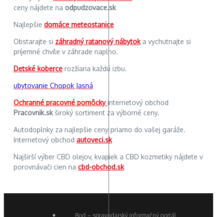
ceny nájdete na
odpudzovace.sk
Najlepšie
domáce meteostanice
Obstarajte si
záhradný ratanový nábytok
a vychutnajte si
príjemné chvíle v záhrade naplno.
Detské koberce
rozžiaria každú izbu.
ubytovanie Chopok Jasná
Ochranné pracovné pomôcky
internetový obchod
Pracovnik.sk
široký sortiment za výborné ceny.
Autodoplnky za najlepšie ceny priamo do vašej garáže.
Internetový obchod
autoveci.sk
Najširší výber CBD olejov, kvapiek a CBD kozmetiky nájdete v
porovnávači cien na
cbd-obchod.sk
Bod – spravodajský informačný portál