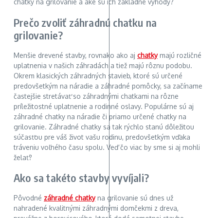
chatky na grilovanie a aké sú ich základné výhody?
Prečo zvoliť záhradnú chatku na
grilovanie?
Menšie drevené stavby, rovnako ako aj
chatky
majú rozličné
uplatnenia v našich záhradách a tiež majú rôznu podobu.
Okrem klasických záhradných stavieb, ktoré sú určené
predovšetkým na náradie a záhradné pomôcky, sa začíname
častejšie stretávať so záhradnými chatkami na rôzne
príležitostné uplatnenie a rodinné oslavy. Populárne sú aj
záhradné chatky na náradie či priamo určené chatky na
grilovanie. Záhradné chatky sa tak rýchlo stanú dôležitou
súčasťou pre váš život vašu rodinu, predovšetkým vďaka
tráveniu voľného času spolu. Veď čo viac by sme si aj mohli
želať?
Ako sa takéto stavby vyvíjali?
Pôvodné
záhradné chatky
na grilovanie sú dnes už
nahradené kvalitnými záhradnými domčekmi z dreva,