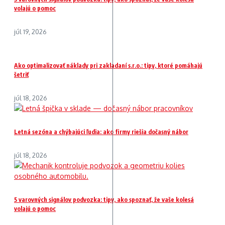
volajú o pomoc
júl 19, 2026
Ako optimalizovať náklady pri zakladaní s.r.o.: tipy, ktoré pomáhajú
šetriť
júl 18, 2026
Letná sezóna a chýbajúci ľudia: ako firmy riešia dočasný nábor
júl 18, 2026
5 varovných signálov podvozka: tipy, ako spoznať, že vaše kolesá
volajú o pomoc