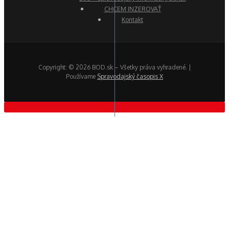
CHCEM INZEROVAŤ
Kontakt
Copyright: © 2026 BOD.sk – Všetky práva vyhradené. |
Používame
Spravodajský časopis X