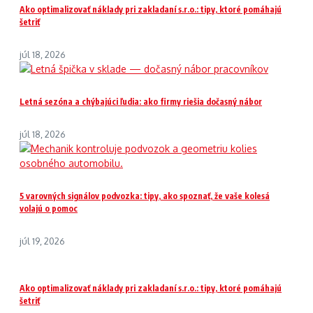
Ako optimalizovať náklady pri zakladaní s.r.o.: tipy, ktoré pomáhajú
šetriť
júl 18, 2026
Letná sezóna a chýbajúci ľudia: ako firmy riešia dočasný nábor
júl 18, 2026
5 varovných signálov podvozka: tipy, ako spoznať, že vaše kolesá
volajú o pomoc
júl 19, 2026
Ako optimalizovať náklady pri zakladaní s.r.o.: tipy, ktoré pomáhajú
šetriť