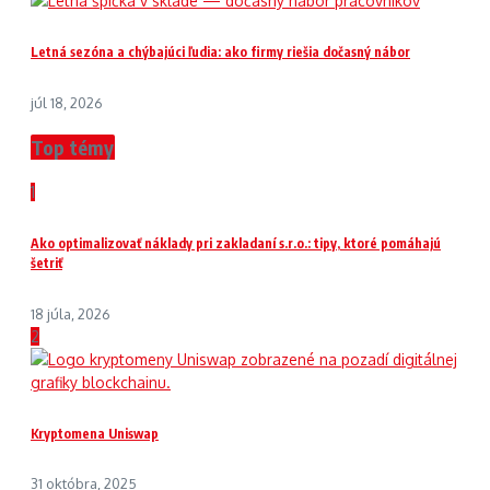
Letná sezóna a chýbajúci ľudia: ako firmy riešia dočasný nábor
júl 18, 2026
Top témy
1
Ako optimalizovať náklady pri zakladaní s.r.o.: tipy, ktoré pomáhajú
šetriť
18 júla, 2026
2
Kryptomena Uniswap
31 októbra, 2025