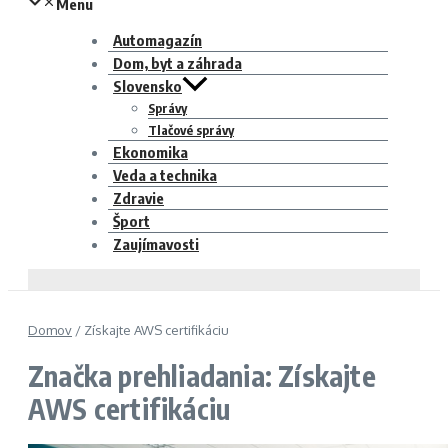
Menu
Automagazín
Dom, byt a záhrada
Slovensko
Správy
Tlačové správy
Ekonomika
Veda a technika
Zdravie
Šport
Zaujímavosti
Domov
/
Získajte AWS certifikáciu
Značka prehliadania: Získajte
AWS certifikáciu