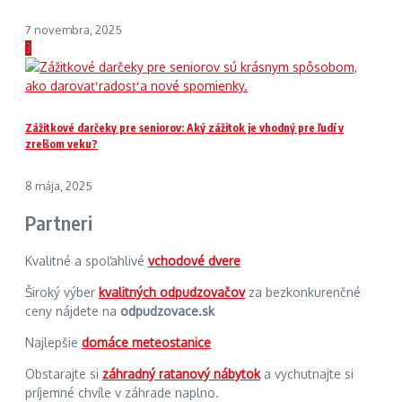
7 novembra, 2025
3
Zážitkové darčeky pre seniorov: Aký zážitok je vhodný pre ľudí v
zrelšom veku?
8 mája, 2025
Partneri
Kvalitné a spoľahlivé
vchodové dvere
Široký výber
kvalitných odpudzovačov
za bezkonkurenčné
ceny nájdete na
odpudzovace.sk
Najlepšie
domáce meteostanice
Obstarajte si
záhradný ratanový nábytok
a vychutnajte si
príjemné chvíle v záhrade naplno.