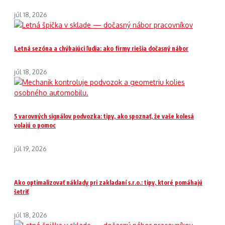
júl 18, 2026
Letná sezóna a chýbajúci ľudia: ako firmy riešia dočasný nábor
júl 18, 2026
5 varovných signálov podvozka: tipy, ako spoznať, že vaše kolesá
volajú o pomoc
júl 19, 2026
Ako optimalizovať náklady pri zakladaní s.r.o.: tipy, ktoré pomáhajú
šetriť
júl 18, 2026