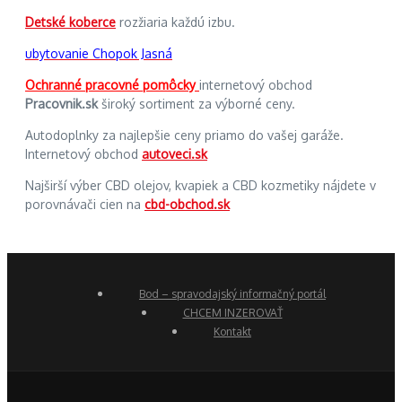
Detské koberce
rozžiaria každú izbu.
ubytovanie Chopok Jasná
Ochranné pracovné pomôcky
internetový obchod
Pracovnik.sk
široký sortiment za výborné ceny.
Autodoplnky za najlepšie ceny priamo do vašej garáže.
Internetový obchod
autoveci.sk
Najširší výber CBD olejov, kvapiek a CBD kozmetiky nájdete v
porovnávači cien na
cbd-obchod.sk
Bod – spravodajský informačný portál
CHCEM INZEROVAŤ
Kontakt