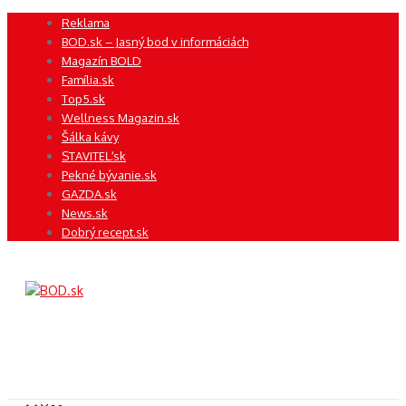
Preskočiť
Reklama
na
BOD.sk – Jasný bod v informáciách
obsah
Magazín BOLD
Família.sk
Top5.sk
Wellness Magazin.sk
Šálka kávy
STAVITEĽ.sk
Pekné bývanie.sk
GAZDA.sk
News.sk
Dobrý recept.sk