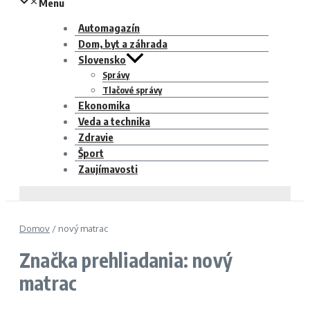
Menu
Automagazín
Dom, byt a záhrada
Slovensko
Správy
Tlačové správy
Ekonomika
Veda a technika
Zdravie
Šport
Zaujímavosti
Domov
/
nový matrac
Značka prehliadania: nový
matrac