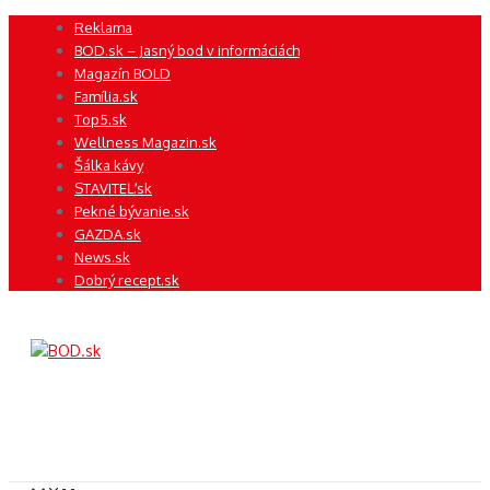
Preskočiť
Reklama
na
BOD.sk – Jasný bod v informáciách
obsah
Magazín BOLD
Família.sk
Top5.sk
Wellness Magazin.sk
Šálka kávy
STAVITEĽ.sk
Pekné bývanie.sk
GAZDA.sk
News.sk
Dobrý recept.sk