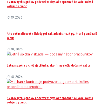
5 varovných signálov podvozka: tipy, ako spoznať, že vaše kolesá
volajú o pomoc
júl 19, 2026
Ako optimalizovať náklady pri zakladaní s.r.o.: tipy, ktoré pomáhajú
šetriť
júl 18, 2026
Letná sezóna a chýbajúci ľudia: ako firmy riešia dočasný nábor
júl 18, 2026
5 varovných signálov podvozka: tipy, ako spoznať, že vaše kolesá
volajú o pomoc