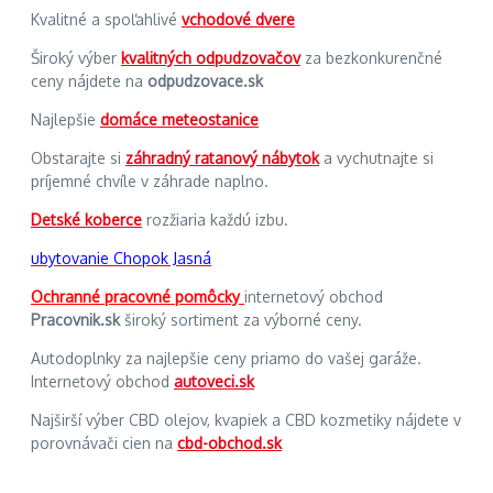
Kvalitné a spoľahlivé
vchodové dvere
Široký výber
kvalitných odpudzovačov
za bezkonkurenčné
ceny nájdete na
odpudzovace.sk
Najlepšie
domáce meteostanice
Obstarajte si
záhradný ratanový nábytok
a vychutnajte si
príjemné chvíle v záhrade naplno.
Detské koberce
rozžiaria každú izbu.
ubytovanie Chopok Jasná
Ochranné pracovné pomôcky
internetový obchod
Pracovnik.sk
široký sortiment za výborné ceny.
Autodoplnky za najlepšie ceny priamo do vašej garáže.
Internetový obchod
autoveci.sk
Najširší výber CBD olejov, kvapiek a CBD kozmetiky nájdete v
porovnávači cien na
cbd-obchod.sk