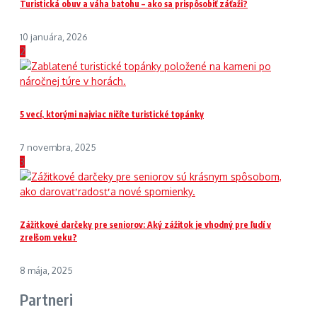
Turistická obuv a váha batohu – ako sa prispôsobiť záťaži?
10 januára, 2026
2
5 vecí, ktorými najviac ničíte turistické topánky
7 novembra, 2025
3
Zážitkové darčeky pre seniorov: Aký zážitok je vhodný pre ľudí v
zrelšom veku?
8 mája, 2025
Partneri