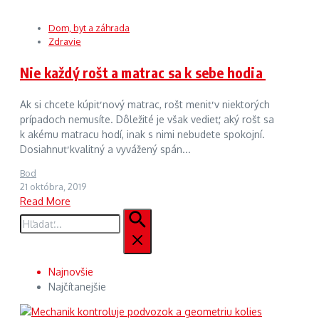
Dom, byt a záhrada
Zdravie
Nie každý rošt a matrac sa k sebe hodia
Ak si chcete kúpiť nový matrac, rošt meniť v niektorých
prípadoch nemusíte. Dôležité je však vedieť, aký rošt sa
k akému matracu hodí, inak s nimi nebudete spokojní.
Dosiahnuť kvalitný a vyvážený spán...
Bod
21 októbra, 2019
Read More
Hľadať:
Najnovšie
Najčítanejšie