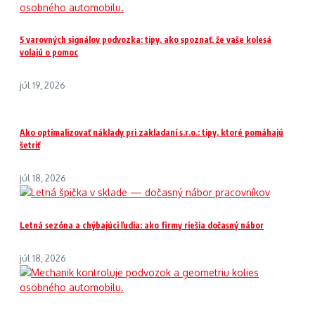
5 varovných signálov podvozka: tipy, ako spoznať, že vaše kolesá
volajú o pomoc
júl 19, 2026
Ako optimalizovať náklady pri zakladaní s.r.o.: tipy, ktoré pomáhajú
šetriť
júl 18, 2026
Letná sezóna a chýbajúci ľudia: ako firmy riešia dočasný nábor
júl 18, 2026