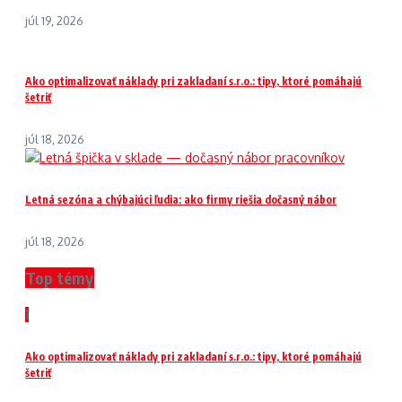
júl 19, 2026
Ako optimalizovať náklady pri zakladaní s.r.o.: tipy, ktoré pomáhajú
šetriť
júl 18, 2026
Letná sezóna a chýbajúci ľudia: ako firmy riešia dočasný nábor
júl 18, 2026
Top témy
1
Ako optimalizovať náklady pri zakladaní s.r.o.: tipy, ktoré pomáhajú
šetriť