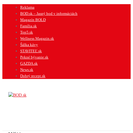
Preskočiť
Reklama
na
BOD.sk – Jasný bod v informáciách
obsah
Magazín BOLD
Família.sk
Top5.sk
Wellness Magazin.sk
Šálka kávy
STAVITEĽ.sk
Pekné bývanie.sk
GAZDA.sk
News.sk
Dobrý recept.sk