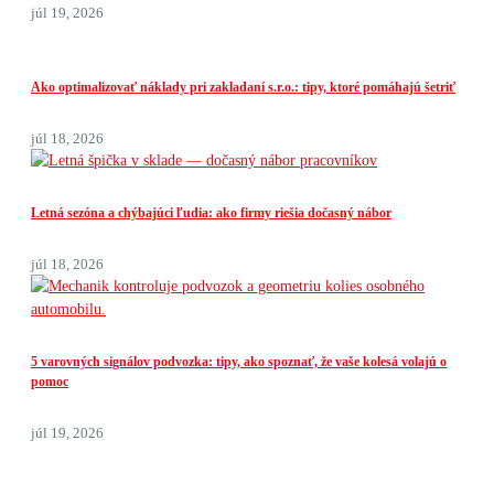
júl 19, 2026
Ako optimalizovať náklady pri zakladaní s.r.o.: tipy, ktoré pomáhajú šetriť
júl 18, 2026
Letná sezóna a chýbajúci ľudia: ako firmy riešia dočasný nábor
júl 18, 2026
5 varovných signálov podvozka: tipy, ako spoznať, že vaše kolesá volajú o
pomoc
júl 19, 2026