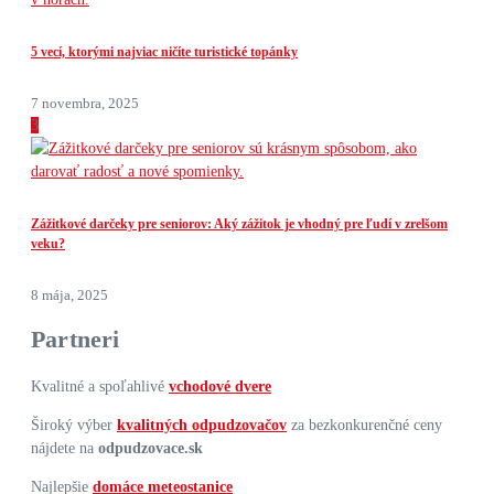
5 vecí, ktorými najviac ničíte turistické topánky
7 novembra, 2025
3
Zážitkové darčeky pre seniorov: Aký zážitok je vhodný pre ľudí v zrelšom
veku?
8 mája, 2025
Partneri
Kvalitné a spoľahlivé
vchodové dvere
Široký výber
kvalitných odpudzovačov
za bezkonkurenčné ceny
nájdete na
odpudzovace.sk
Najlepšie
domáce meteostanice