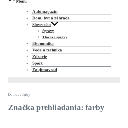
Menu
Automagazín
Dom, byt a záhrada
Slovensko
Správy
Tlačové správy
Ekonomika
Veda a technika
Zdravie
Šport
Zaujímavosti
Domov
/
farby
Značka prehliadania: farby