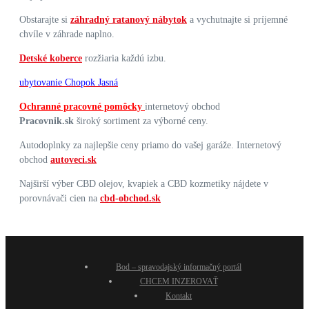
Obstarajte si
záhradný ratanový nábytok
a vychutnajte si príjemné
chvíle v záhrade naplno.
Detské koberce
rozžiaria každú izbu.
ubytovanie Chopok Jasná
Ochranné pracovné pomôcky
internetový obchod
Pracovnik.sk
široký sortiment za výborné ceny.
Autodoplnky za najlepšie ceny priamo do vašej garáže. Internetový
obchod
autoveci.sk
Najširší výber CBD olejov, kvapiek a CBD kozmetiky nájdete v
porovnávači cien na
cbd-obchod.sk
Bod – spravodajský informačný portál
CHCEM INZEROVAŤ
Kontakt