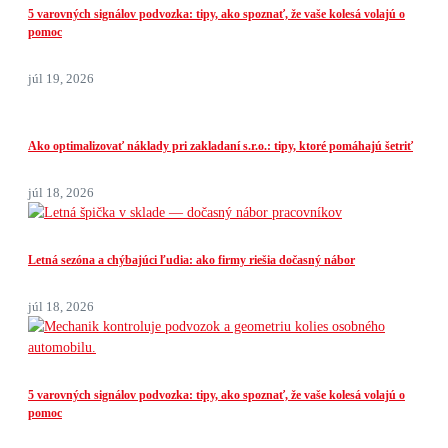
5 varovných signálov podvozka: tipy, ako spoznať, že vaše kolesá volajú o
pomoc
júl 19, 2026
Ako optimalizovať náklady pri zakladaní s.r.o.: tipy, ktoré pomáhajú šetriť
júl 18, 2026
Letná sezóna a chýbajúci ľudia: ako firmy riešia dočasný nábor
júl 18, 2026
5 varovných signálov podvozka: tipy, ako spoznať, že vaše kolesá volajú o
pomoc