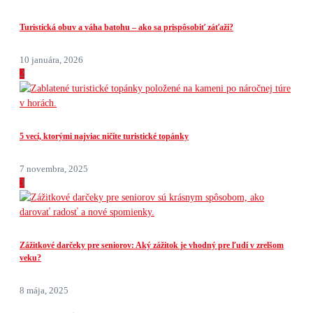
Turistická obuv a váha batohu – ako sa prispôsobiť záťaži?
10 januára, 2026
2
5 vecí, ktorými najviac ničíte turistické topánky
7 novembra, 2025
3
Zážitkové darčeky pre seniorov: Aký zážitok je vhodný pre ľudí v zrelšom
veku?
8 mája, 2025