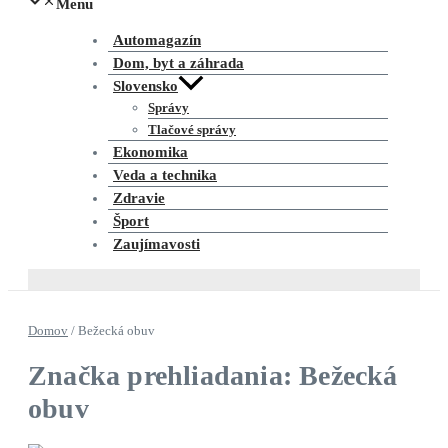
Menu
Automagazín
Dom, byt a záhrada
Slovensko
Správy
Tlačové správy
Ekonomika
Veda a technika
Zdravie
Šport
Zaujímavosti
Domov
/
Bežecká obuv
Značka prehliadania: Bežecká
obuv