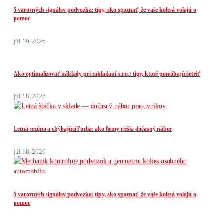
5 varovných signálov podvozka: tipy, ako spoznať, že vaše kolesá volajú o
pomoc
júl 19, 2026
Ako optimalizovať náklady pri zakladaní s.r.o.: tipy, ktoré pomáhajú šetriť
júl 18, 2026
Letná sezóna a chýbajúci ľudia: ako firmy riešia dočasný nábor
júl 18, 2026
5 varovných signálov podvozka: tipy, ako spoznať, že vaše kolesá volajú o
pomoc