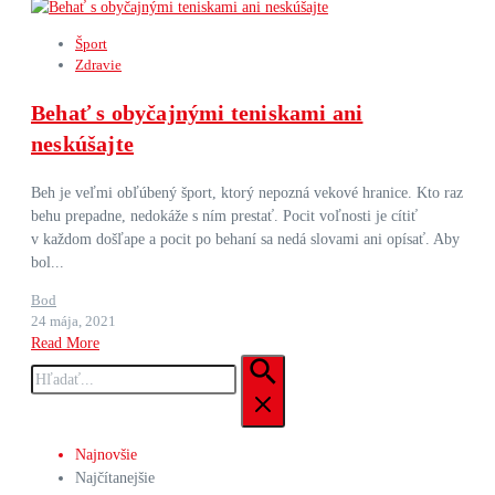
Šport
Zdravie
Behať s obyčajnými teniskami ani
neskúšajte
Beh je veľmi obľúbený šport, ktorý nepozná vekové hranice. Kto raz
behu prepadne, nedokáže s ním prestať. Pocit voľnosti je cítiť
v každom došľape a pocit po behaní sa nedá slovami ani opísať. Aby
bol...
Bod
24 mája, 2021
Read More
Hľadať:
Najnovšie
Najčítanejšie