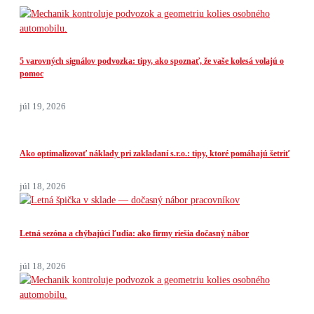
5 varovných signálov podvozka: tipy, ako spoznať, že vaše kolesá volajú o
pomoc
júl 19, 2026
Ako optimalizovať náklady pri zakladaní s.r.o.: tipy, ktoré pomáhajú šetriť
júl 18, 2026
Letná sezóna a chýbajúci ľudia: ako firmy riešia dočasný nábor
júl 18, 2026