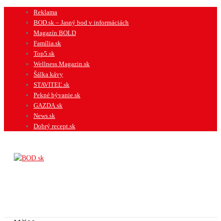
Preskočiť
Reklama
na
BOD.sk – Jasný bod v informáciách
obsah
Magazín BOLD
Família.sk
Top5.sk
Wellness Magazin.sk
Šálka kávy
STAVITEĽ.sk
Pekné bývanie.sk
GAZDA.sk
News.sk
Dobrý recept.sk