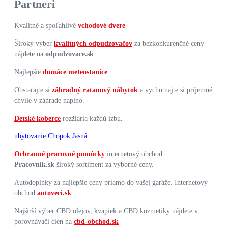
Partneri
Kvalitné a spoľahlivé
vchodové dvere
Široký výber
kvalitných odpudzovačov
za bezkonkurenčné ceny
nájdete na
odpudzovace.sk
Najlepšie
domáce meteostanice
Obstarajte si
záhradný ratanový nábytok
a vychutnajte si príjemné
chvíle v záhrade naplno.
Detské koberce
rozžiaria každú izbu.
ubytovanie Chopok Jasná
Ochranné pracovné pomôcky
internetový obchod
Pracovnik.sk
široký sortiment za výborné ceny.
Autodoplnky za najlepšie ceny priamo do vašej garáže. Internetový
obchod
autoveci.sk
Najširší výber CBD olejov, kvapiek a CBD kozmetiky nájdete v
porovnávači cien na
cbd-obchod.sk