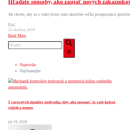
Hľadáte spôsoby, ako zaujať nových zákazníko
Ak chcete, aby sa z vašej firmy stala skutočne veľká prosperujúca spoloč
Bod
22 októbra, 2019
Read More
Hľadať:
Najnovšie
Najčítanejšie
5 varovných signálov podvozka: tipy, ako spoznať, že vaše kolesá
volajú o pomoc
júl 19, 2026