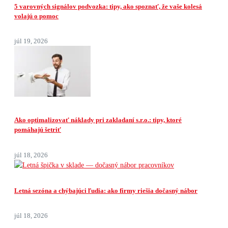
5 varovných signálov podvozka: tipy, ako spoznať, že vaše kolesá
volajú o pomoc
júl 19, 2026
Ako optimalizovať náklady pri zakladaní s.r.o.: tipy, ktoré
pomáhajú šetriť
júl 18, 2026
Letná sezóna a chýbajúci ľudia: ako firmy riešia dočasný nábor
júl 18, 2026