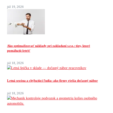
júl 19, 2026
Ako optimalizovať náklady pri zakladaní s.r.o.: tipy, ktoré
pomáhajú šetriť
júl 18, 2026
Letná sezóna a chýbajúci ľudia: ako firmy riešia dočasný nábor
júl 18, 2026