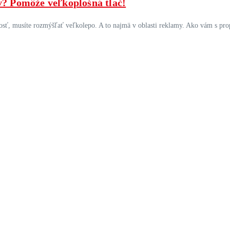
v? Pomôže veľkoplošná tlač!
nosť, musíte rozmýšľať veľkolepo. A to najmä v oblasti reklamy. Ako vám s pro