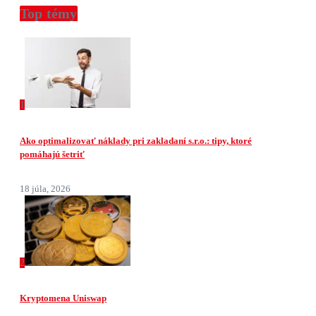
Top témy
1
Ako optimalizovať náklady pri zakladaní s.r.o.: tipy, ktoré
pomáhajú šetriť
18 júla, 2026
2
Kryptomena Uniswap