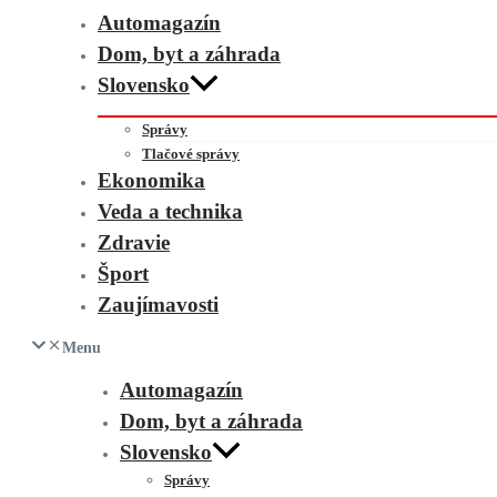
Automagazín
Dom, byt a záhrada
Slovensko
Správy
Tlačové správy
Ekonomika
Veda a technika
Zdravie
Šport
Zaujímavosti
Menu
Automagazín
Dom, byt a záhrada
Slovensko
Správy