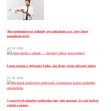
Ako optimalizovať náklady pri zakladaní s.r.o.: tipy, ktoré
pomáhajú šetriť
júl 18, 2026
Letná sezóna a chýbajúci ľudia: ako firmy riešia dočasný nábor
júl 18, 2026
5 varovných signálov podvozka: tipy, ako spoznať, že vaše kolesá
volajú o pomoc