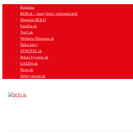
Preskočiť
Reklama
na
BOD.sk – Jasný bod v informáciách
obsah
Magazín BOLD
Família.sk
Top5.sk
Wellness Magazin.sk
Šálka kávy
STAVITEĽ.sk
Pekné bývanie.sk
GAZDA.sk
News.sk
Dobrý recept.sk