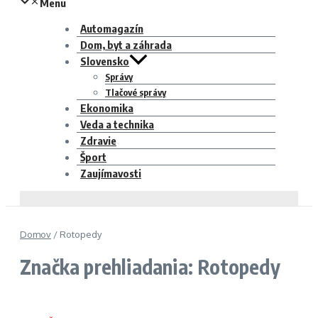
Menu
Automagazín
Dom, byt a záhrada
Slovensko
Správy
Tlačové správy
Ekonomika
Veda a technika
Zdravie
Šport
Zaujímavosti
Domov
/
Rotopedy
Značka prehliadania: Rotopedy