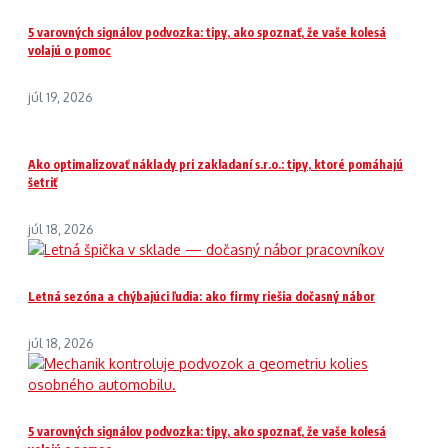
5 varovných signálov podvozka: tipy, ako spoznať, že vaše kolesá
volajú o pomoc
júl 19, 2026
Ako optimalizovať náklady pri zakladaní s.r.o.: tipy, ktoré pomáhajú
šetriť
júl 18, 2026
Letná sezóna a chýbajúci ľudia: ako firmy riešia dočasný nábor
júl 18, 2026
5 varovných signálov podvozka: tipy, ako spoznať, že vaše kolesá