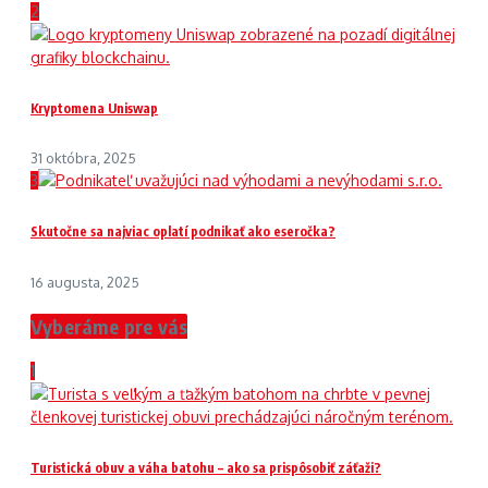
2
Kryptomena Uniswap
31 októbra, 2025
3
Skutočne sa najviac oplatí podnikať ako eseročka?
16 augusta, 2025
Vyberáme pre vás
1
Turistická obuv a váha batohu – ako sa prispôsobiť záťaži?