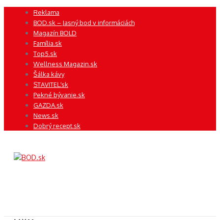
Preskočiť
Reklama
na
BOD.sk – Jasný bod v informáciách
obsah
Magazín BOLD
Família.sk
Top5.sk
Wellness Magazin.sk
Šálka kávy
STAVITEĽ.sk
Pekné bývanie.sk
GAZDA.sk
News.sk
Dobrý recept.sk