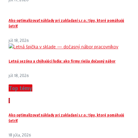
Ako optimalizovať náklady pri zakladaní s.r.o.: tipy, ktoré pomáhajú
šetriť
júl 18, 2026
Letná sezóna a chýbajúci ľudia: ako firmy riešia dočasný nábor
júl 18, 2026
Top témy
1
Ako optimalizovať náklady pri zakladaní s.r.o.: tipy, ktoré pomáhajú
šetriť
18 júla, 2026