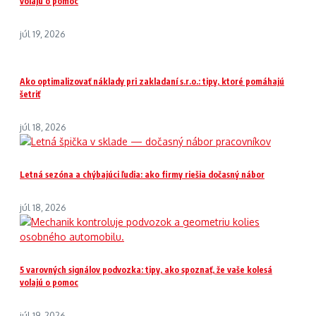
volajú o pomoc
júl 19, 2026
Ako optimalizovať náklady pri zakladaní s.r.o.: tipy, ktoré pomáhajú
šetriť
júl 18, 2026
Letná sezóna a chýbajúci ľudia: ako firmy riešia dočasný nábor
júl 18, 2026
5 varovných signálov podvozka: tipy, ako spoznať, že vaše kolesá
volajú o pomoc
júl 19, 2026