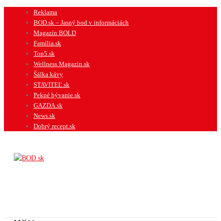
Preskočiť
Reklama
na
BOD.sk – Jasný bod v informáciách
obsah
Magazín BOLD
Família.sk
Top5.sk
Wellness Magazin.sk
Šálka kávy
STAVITEĽ.sk
Pekné bývanie.sk
GAZDA.sk
News.sk
Dobrý recept.sk