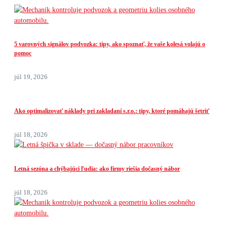
5 varovných signálov podvozka: tipy, ako spoznať, že vaše kolesá volajú o
pomoc
júl 19, 2026
Ako optimalizovať náklady pri zakladaní s.r.o.: tipy, ktoré pomáhajú šetriť
júl 18, 2026
Letná sezóna a chýbajúci ľudia: ako firmy riešia dočasný nábor
júl 18, 2026