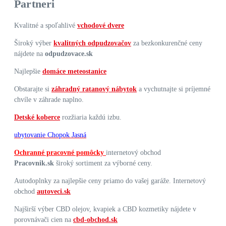
Partneri
Kvalitné a spoľahlivé
vchodové dvere
Široký výber
kvalitných odpudzovačov
za bezkonkurenčné ceny
nájdete na
odpudzovace.sk
Najlepšie
domáce meteostanice
Obstarajte si
záhradný ratanový nábytok
a vychutnajte si príjemné
chvíle v záhrade naplno.
Detské koberce
rozžiaria každú izbu.
ubytovanie Chopok Jasná
Ochranné pracovné pomôcky
internetový obchod
Pracovnik.sk
široký sortiment za výborné ceny.
Autodoplnky za najlepšie ceny priamo do vašej garáže. Internetový
obchod
autoveci.sk
Najširší výber CBD olejov, kvapiek a CBD kozmetiky nájdete v
porovnávači cien na
cbd-obchod.sk