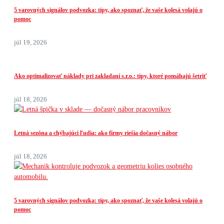
5 varovných signálov podvozka: tipy, ako spoznať, že vaše kolesá volajú o
pomoc
júl 19, 2026
Ako optimalizovať náklady pri zakladaní s.r.o.: tipy, ktoré pomáhajú šetriť
júl 18, 2026
Letná sezóna a chýbajúci ľudia: ako firmy riešia dočasný nábor
júl 18, 2026
5 varovných signálov podvozka: tipy, ako spoznať, že vaše kolesá volajú o
pomoc