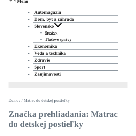
Menu
Automagazín
Dom, byt a záhrada
Slovensko
Správy
Tlačové správy
Ekonomika
Veda a technika
Zdravie
Šport
Zaujímavosti
Domov
/
Matrac do detskej postieľky
Značka prehliadania: Matrac
do detskej postieľky