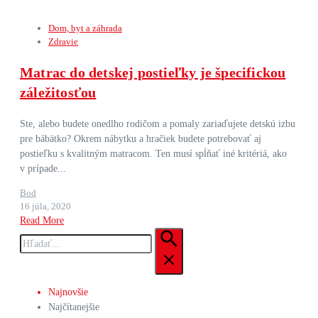
Dom, byt a záhrada
Zdravie
Matrac do detskej postieľky je špecifickou
záležitosťou
Ste, alebo budete onedlho rodičom a pomaly zariaďujete detskú izbu
pre bábätko? Okrem nábytku a hračiek budete potrebovať aj
postieľku s kvalitným matracom. Ten musí spĺňať iné kritériá, ako
v prípade...
Bod
16 júla, 2020
Read More
Hľadať:
Najnovšie
Najčítanejšie