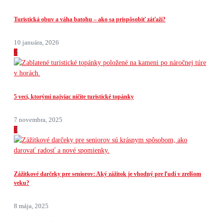
Turistická obuv a váha batohu – ako sa prispôsobiť záťaži?
10 januára, 2026
2
5 vecí, ktorými najviac ničíte turistické topánky
7 novembra, 2025
3
Zážitkové darčeky pre seniorov: Aký zážitok je vhodný pre ľudí v zrelšom
veku?
8 mája, 2025