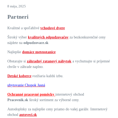
8 mája, 2025
Partneri
Kvalitné a spoľahlivé
vchodové dvere
Široký výber
kvalitných odpudzovačov
za bezkonkurenčné ceny
nájdete na
odpudzovace.sk
Najlepšie
domáce meteostanice
Obstarajte si
záhradný ratanový nábytok
a vychutnajte si príjemné
chvíle v záhrade naplno.
Detské koberce
rozžiaria každú izbu.
ubytovanie Chopok Jasná
Ochranné pracovné pomôcky
internetový obchod
Pracovnik.sk
široký sortiment za výborné ceny.
Autodoplnky za najlepšie ceny priamo do vašej garáže. Internetový
obchod
autoveci.sk