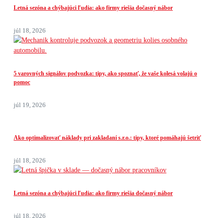
Letná sezóna a chýbajúci ľudia: ako firmy riešia dočasný nábor
júl 18, 2026
5 varovných signálov podvozka: tipy, ako spoznať, že vaše kolesá volajú o
pomoc
júl 19, 2026
Ako optimalizovať náklady pri zakladaní s.r.o.: tipy, ktoré pomáhajú šetriť
júl 18, 2026
Letná sezóna a chýbajúci ľudia: ako firmy riešia dočasný nábor
júl 18, 2026