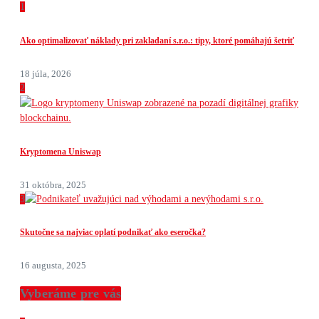
1
Ako optimalizovať náklady pri zakladaní s.r.o.: tipy, ktoré pomáhajú šetriť
18 júla, 2026
2
Kryptomena Uniswap
31 októbra, 2025
3
Skutočne sa najviac oplatí podnikať ako eseročka?
16 augusta, 2025
Vyberáme pre vás