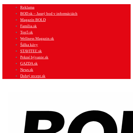
Preskočiť
Reklama
na
BOD.sk – Jasný bod v informáciách
obsah
Magazín BOLD
Família.sk
Top5.sk
Wellness Magazin.sk
Šálka kávy
STAVITEĽ.sk
Pekné bývanie.sk
GAZDA.sk
News.sk
Dobrý recept.sk