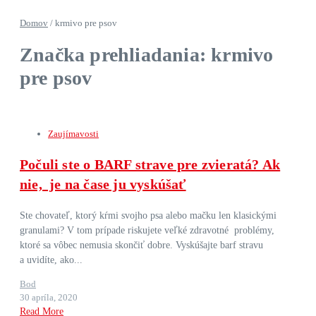
Domov
/
krmivo pre psov
Značka prehliadania: krmivo
pre psov
Zaujímavosti
Počuli ste o BARF strave pre zvieratá? Ak
nie, je na čase ju vyskúšať
Ste chovateľ, ktorý kŕmi svojho psa alebo mačku len klasickými
granulami? V tom prípade riskujete veľké zdravotné problémy,
ktoré sa vôbec nemusia skončiť dobre. Vyskúšajte barf stravu
a uvidíte, ako...
Bod
30 apríla, 2020
Read More