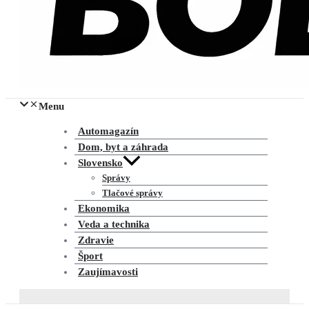
Menu
Automagazín
Dom, byt a záhrada
Slovensko
Správy
Tlačové správy
Ekonomika
Veda a technika
Zdravie
Šport
Zaujímavosti