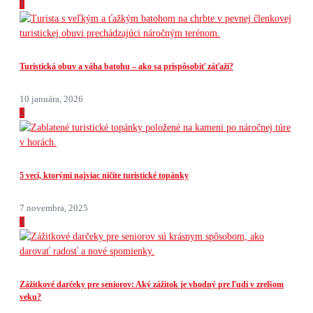
1
Turistická obuv a váha batohu – ako sa prispôsobiť záťaži?
10 januára, 2026
2
5 vecí, ktorými najviac ničíte turistické topánky
7 novembra, 2025
3
Zážitkové darčeky pre seniorov: Aký zážitok je vhodný pre ľudí v zrelšom
veku?