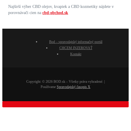
Najširší výber CBD olejov, kvapiek a CBD kozmetiky nájdete v
porovnávači cien na
cbd-obchod.sk
Bod – spravodajský informačný portál
CHCEM INZEROVAŤ
Kontakt
Copyright: © 2026 BOD.sk – Všetky práva vyhradené. |
Používame
Spravodajský časopis X