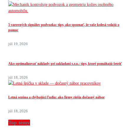
5 varovných signálov podvozka: tipy, ako spoznať, že vaše kolesá volajú o
pomoc
júl 19, 2026
Ako optimalizovať náklady pri zakladaní s.r.o.: tipy, ktoré pomáhajú šetriť
júl 18, 2026
Letná sezóna a chýbajúci ľudia: ako firmy riešia dočasný nábor
júl 18, 2026
Top témy