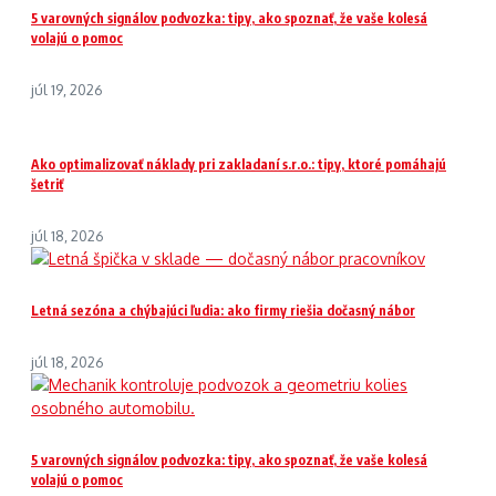
5 varovných signálov podvozka: tipy, ako spoznať, že vaše kolesá
volajú o pomoc
júl 19, 2026
Ako optimalizovať náklady pri zakladaní s.r.o.: tipy, ktoré pomáhajú
šetriť
júl 18, 2026
Letná sezóna a chýbajúci ľudia: ako firmy riešia dočasný nábor
júl 18, 2026
5 varovných signálov podvozka: tipy, ako spoznať, že vaše kolesá
volajú o pomoc