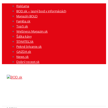
Preskočiť
Reklama
na
BOD.sk – Jasný bod v informáciách
obsah
Magazín BOLD
Família.sk
Top5.sk
Wellness Magazin.sk
Šálka kávy
STAVITEĽ.sk
Pekné bývanie.sk
GAZDA.sk
News.sk
Dobrý recept.sk