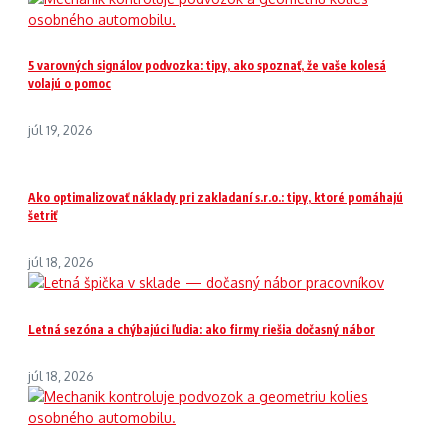
5 varovných signálov podvozka: tipy, ako spoznať, že vaše kolesá
volajú o pomoc
júl 19, 2026
Ako optimalizovať náklady pri zakladaní s.r.o.: tipy, ktoré pomáhajú
šetriť
júl 18, 2026
Letná sezóna a chýbajúci ľudia: ako firmy riešia dočasný nábor
júl 18, 2026