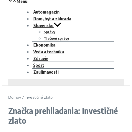
Menu
Automagazín
Dom, byt a záhrada
Slovensko
Správy
Tlačové správy
Ekonomika
Veda a technika
Zdravie
Šport
Zaujímavosti
Domov
/
Investičné zlato
Značka prehliadania: Investičné
zlato