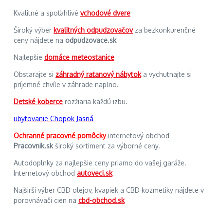
Kvalitné a spoľahlivé
vchodové dvere
Široký výber
kvalitných odpudzovačov
za bezkonkurenčné
ceny nájdete na
odpudzovace.sk
Najlepšie
domáce meteostanice
Obstarajte si
záhradný ratanový nábytok
a vychutnajte si
príjemné chvíle v záhrade naplno.
Detské koberce
rozžiaria každú izbu.
ubytovanie Chopok Jasná
Ochranné pracovné pomôcky
internetový obchod
Pracovnik.sk
široký sortiment za výborné ceny.
Autodoplnky za najlepšie ceny priamo do vašej garáže.
Internetový obchod
autoveci.sk
Najširší výber CBD olejov, kvapiek a CBD kozmetiky nájdete v
porovnávači cien na
cbd-obchod.sk