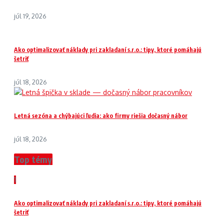
júl 19, 2026
Ako optimalizovať náklady pri zakladaní s.r.o.: tipy, ktoré pomáhajú
šetriť
júl 18, 2026
Letná sezóna a chýbajúci ľudia: ako firmy riešia dočasný nábor
júl 18, 2026
Top témy
1
Ako optimalizovať náklady pri zakladaní s.r.o.: tipy, ktoré pomáhajú
šetriť