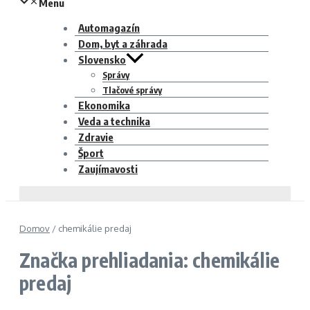
Menu
Automagazín
Dom, byt a záhrada
Slovensko
Správy
Tlačové správy
Ekonomika
Veda a technika
Zdravie
Šport
Zaujímavosti
Domov
/
chemikálie predaj
Značka prehliadania: chemikálie
predaj