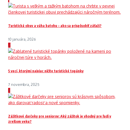
Turistická obuv a váha batohu – ako sa prispôsobiť záťaži?
10 januára, 2026
2
5 vecí, ktorými najviac ničíte turistické topánky
7 novembra, 2025
3
Zážitkové darčeky pre seniorov: Aký zážitok je vhodný pre ľudí v
zrelšom veku?