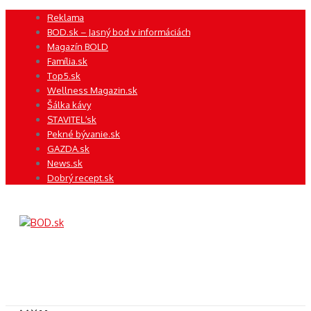
Preskočiť
Reklama
na
BOD.sk – Jasný bod v informáciách
obsah
Magazín BOLD
Família.sk
Top5.sk
Wellness Magazin.sk
Šálka kávy
STAVITEĽ.sk
Pekné bývanie.sk
GAZDA.sk
News.sk
Dobrý recept.sk