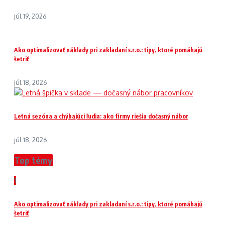
júl 19, 2026
Ako optimalizovať náklady pri zakladaní s.r.o.: tipy, ktoré pomáhajú
šetriť
júl 18, 2026
Letná sezóna a chýbajúci ľudia: ako firmy riešia dočasný nábor
júl 18, 2026
Top témy
1
Ako optimalizovať náklady pri zakladaní s.r.o.: tipy, ktoré pomáhajú
šetriť