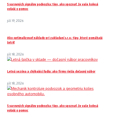
5 varovných signálov podvozka: tipy, ako spoznať, že vaše kolesá
volajú o pomoc
júl 19, 2026
Ako optimalizovať náklady pri zakladaní s.r.o.: tipy, ktoré pomáhajú
šetriť
júl 18, 2026
Letná sezóna a chýbajúci ľudia: ako firmy riešia dočasný nábor
júl 18, 2026
5 varovných signálov podvozka: tipy, ako spoznať, že vaše kolesá
volajú o pomoc