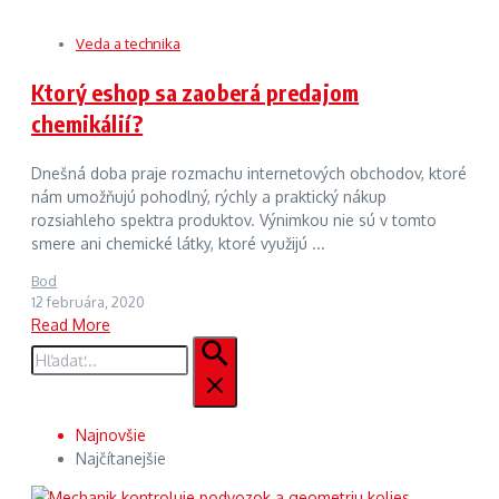
Veda a technika
Ktorý eshop sa zaoberá predajom
chemikálií?
Dnešná doba praje rozmachu internetových obchodov, ktoré
nám umožňujú pohodlný, rýchly a praktický nákup
rozsiahleho spektra produktov. Výnimkou nie sú v tomto
smere ani chemické látky, ktoré využijú ...
Bod
12 februára, 2020
Read More
Hľadať:
Najnovšie
Najčítanejšie